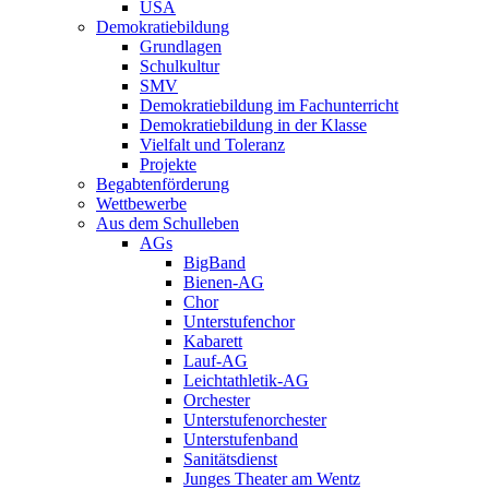
USA
Demokratiebildung
Grundlagen
Schulkultur
SMV
Demokratiebildung im Fachunterricht
Demokratiebildung in der Klasse
Vielfalt und Toleranz
Projekte
Begabtenförderung
Wettbewerbe
Aus dem Schulleben
AGs
BigBand
Bienen-AG
Chor
Unterstufenchor
Kabarett
Lauf-AG
Leichtathletik-AG
Orchester
Unterstufenorchester
Unterstufenband
Sanitätsdienst
Junges Theater am Wentz