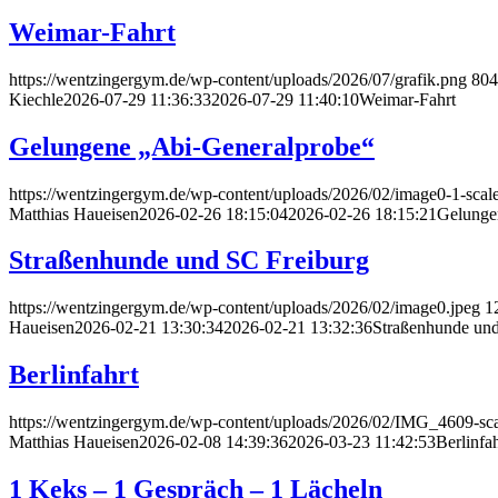
Weimar-Fahrt
https://wentzingergym.de/wp-content/uploads/2026/07/grafik.png
804
Kiechle
2026-07-29 11:36:33
2026-07-29 11:40:10
Weimar-Fahrt
Gelungene „Abi-Generalprobe“
https://wentzingergym.de/wp-content/uploads/2026/02/image0-1-scal
Matthias Haueisen
2026-02-26 18:15:04
2026-02-26 18:15:21
Gelunge
Straßenhunde und SC Freiburg
https://wentzingergym.de/wp-content/uploads/2026/02/image0.jpeg
1
Haueisen
2026-02-21 13:30:34
2026-02-21 13:32:36
Straßenhunde und
Berlinfahrt
https://wentzingergym.de/wp-content/uploads/2026/02/IMG_4609-sca
Matthias Haueisen
2026-02-08 14:39:36
2026-03-23 11:42:53
Berlinfah
1 Keks – 1 Gespräch – 1 Lächeln