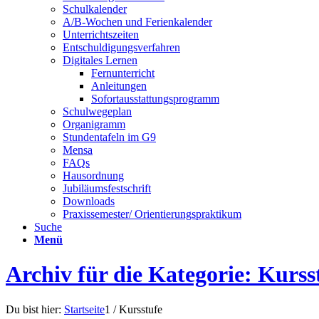
Schulkalender
A/B-Wochen und Ferienkalender
Unterrichtszeiten
Entschuldigungsverfahren
Digitales Lernen
Fernunterricht
Anleitungen
Sofortausstattungsprogramm
Schulwegeplan
Organigramm
Stundentafeln im G9
Mensa
FAQs
Hausordnung
Jubiläumsfestschrift
Downloads
Praxissemester/ Orientierungspraktikum
Suche
Menü
Archiv für die Kategorie: Kurss
Du bist hier:
Startseite
1
/
Kursstufe