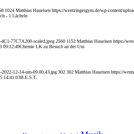
68
1024
Matthias Haueisen
https://wentzingergym.de/wp-content/upl
ch - 1 Lächeln
80-4C1-77C7A200-scaled.jpeg
2560
1152
Matthias Haueisen
https://we
3 09:12:49
Chemie LK zu Besuch an der Uni
to-2022-12-14-um-09.00.43.jpg
302
302
Matthias Haueisen
https://wen
5 14:41:03
B.E.S.T.