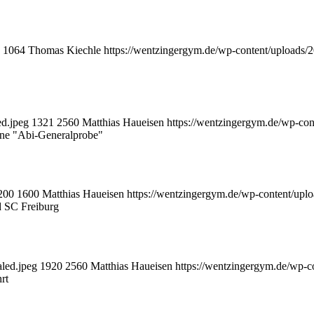
1064
Thomas Kiechle
https://wentzingergym.de/wp-content/uploads
ed.jpeg
1321
2560
Matthias Haueisen
https://wentzingergym.de/wp-co
ne "Abi-Generalprobe"
200
1600
Matthias Haueisen
https://wentzingergym.de/wp-content/up
 SC Freiburg
led.jpeg
1920
2560
Matthias Haueisen
https://wentzingergym.de/wp-
rt