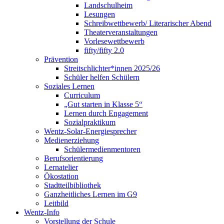
Landschulheim
Lesungen
Schreibwettbewerb/ Literarischer Abend
Theaterveranstaltungen
Vorlesewettbewerb
fifty/fifty 2.0
Prävention
Streitschlichter*innen 2025/26
Schüler helfen Schülern
Soziales Lernen
Curriculum
„Gut starten in Klasse 5“
Lernen durch Engagement
Sozialpraktikum
Wentz-Solar-Energiesprecher
Medienerziehung
Schülermedienmentoren
Berufsorientierung
Lernatelier
Ökostation
Stadtteilbibliothek
Ganzheitliches Lernen im G9
Leitbild
Wentz-Info
Vorstellung der Schule