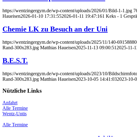
https://wentzingergym.de/wp-content/uploads/2026/01/Bild-1-1.jpg
7
Haueisen
2026-01-10 17:31:55
2026-01-11 19:47:16
1 Keks - 1 Gesprä
Chemie LK zu Besuch an der Uni
https://wentzingergym.de/wp-content/uploads/2025/11/140-691588
Rand-300x283.jpg
Matthias Haueisen
2025-11-13 09:00:51
2025-11-1
B.E.S.T.
https://wentzingergym.de/wp-content/uploads/2023/10/Bildschirm­fo
Rand-300x283.jpg
Matthias Haueisen
2023-10-05 14:41:03
2023-10-0
Nützliche Links
Anfahrt
Alle Termine
Wentz-Untis
Alle Termine