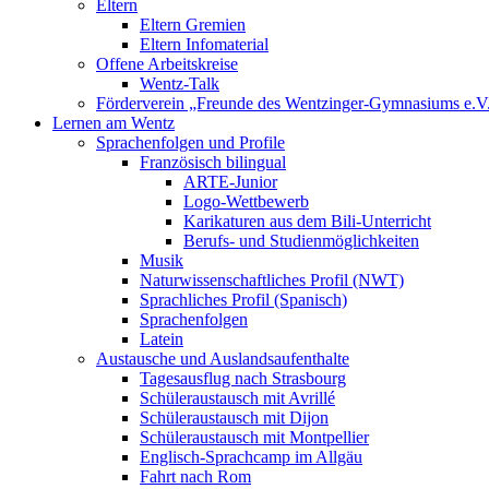
Eltern
Eltern Gremien
Eltern Infomaterial
Offene Arbeitskreise
Wentz-Talk
Förderverein „Freunde des Wentzinger-Gymnasiums e.V
Lernen am Wentz
Sprachenfolgen und Profile
Französisch bilingual
ARTE-Junior
Logo-Wettbewerb
Karikaturen aus dem Bili-Unterricht
Berufs- und Studienmöglichkeiten
Musik
Naturwissenschaftliches Profil (NWT)
Sprachliches Profil (Spanisch)
Sprachenfolgen
Latein
Austausche und Auslandsaufenthalte
Tagesausflug nach Strasbourg
Schüleraustausch mit Avrillé
Schüleraustausch mit Dijon
Schüleraustausch mit Montpellier
Englisch-Sprachcamp im Allgäu
Fahrt nach Rom