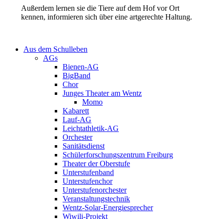
Außerdem lernen sie die Tiere auf dem Hof vor Ort
kennen, informieren sich über eine artgerechte Haltung.
Aus dem Schulleben
AGs
Bienen-AG
BigBand
Chor
Junges Theater am Wentz
Momo
Kabarett
Lauf-AG
Leichtathletik-AG
Orchester
Sanitätsdienst
Schülerforschungszentrum Freiburg
Theater der Oberstufe
Unterstufenband
Unterstufenchor
Unterstufenorchester
Veranstaltungstechnik
Wentz-Solar-Energiesprecher
Wiwili-Projekt