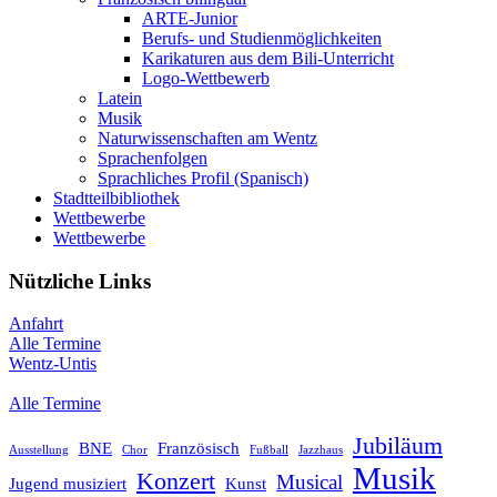
ARTE-Junior
Berufs- und Studienmöglichkeiten
Karikaturen aus dem Bili-Unterricht
Logo-Wettbewerb
Latein
Musik
Naturwissenschaften am Wentz
Sprachenfolgen
Sprachliches Profil (Spanisch)
Stadtteilbibliothek
Wettbewerbe
Wettbewerbe
Nützliche Links
Anfahrt
Alle Termine
Wentz-Untis
Alle Termine
Jubiläum
BNE
Französisch
Ausstellung
Chor
Fußball
Jazzhaus
Musik
Konzert
Musical
Jugend musiziert
Kunst