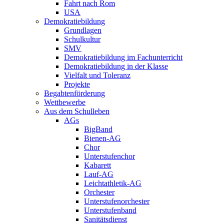
Fahrt nach Rom
USA
Demokratiebildung
Grundlagen
Schulkultur
SMV
Demokratiebildung im Fachunterricht
Demokratiebildung in der Klasse
Vielfalt und Toleranz
Projekte
Begabtenförderung
Wettbewerbe
Aus dem Schulleben
AGs
BigBand
Bienen-AG
Chor
Unterstufenchor
Kabarett
Lauf-AG
Leichtathletik-AG
Orchester
Unterstufenorchester
Unterstufenband
Sanitätsdienst