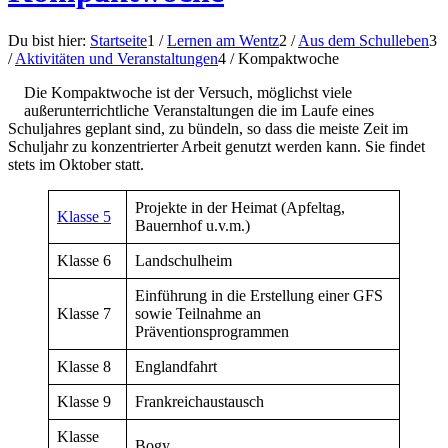
Du bist hier:
Startseite
1
/
Lernen am Wentz
2
/
Aus dem Schulleben
3
/
Aktivitäten und Veranstaltungen
4
/
Kompaktwoche
Die Kompaktwoche ist der Versuch, möglichst viele
außerunterrichtliche Veranstaltungen die im Laufe eines
Schuljahres geplant sind, zu bündeln, so dass die meiste Zeit im
Schuljahr zu konzentrierter Arbeit genutzt werden kann. Sie findet
stets im Oktober statt.
Projekte in der Heimat (Apfeltag,
Klasse 5
Bauernhof u.v.m.)
Klasse 6
Landschulheim
Einführung in die Erstellung einer GFS
Klasse 7
sowie Teilnahme an
Präventionsprogrammen
Klasse 8
Englandfahrt
Klasse 9
Frankreichaustausch
Klasse
Bogy