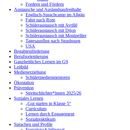
Fordern und Fördern
Austausche und Auslandsaufenthalte
Englisch-Sprachcamp im Allgäu
Fahrt nach Rom
Schüleraustausch mit Avrillé
Schüleraustausch mit Dijon
Schüleraustausch mit Montpellier
Tagesausflug nach Strasbourg
USA
Begabtenförderung
Berufsorientierung
Ganzheitliches Lernen im G9
Leitbild
Medienerziehung
Schülermedienmentoren
Ökostation
Prävention
Streitschlichter*innen 2025/26
Soziales Lernen
„Gut starten in Klasse 5“
Curriculum
Lernen durch Engagement
Sozialpraktikum
Sprachen und Profile
Französisch bilingual