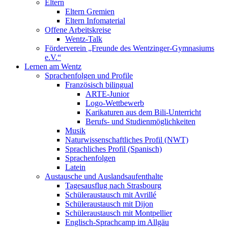
Eltern
Eltern Gremien
Eltern Infomaterial
Offene Arbeitskreise
Wentz-Talk
Förderverein „Freunde des Wentzinger-Gymnasiums
e.V.“
Lernen am Wentz
Sprachenfolgen und Profile
Französisch bilingual
ARTE-Junior
Logo-Wettbewerb
Karikaturen aus dem Bili-Unterricht
Berufs- und Studienmöglichkeiten
Musik
Naturwissenschaftliches Profil (NWT)
Sprachliches Profil (Spanisch)
Sprachenfolgen
Latein
Austausche und Auslandsaufenthalte
Tagesausflug nach Strasbourg
Schüleraustausch mit Avrillé
Schüleraustausch mit Dijon
Schüleraustausch mit Montpellier
Englisch-Sprachcamp im Allgäu