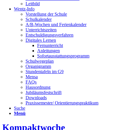
Leitbild
Wentz-Info
Vorstellung der Schule
Schulkalender
A/B-Wochen und Ferienkalender
Unterrichtszeiten
Entschuldigungsverfahren
Digitales Lernen
Fernunterricht
Anleitungen
Sofortausstattungsprogramm
Schulwegeplan
Organigramm
Stundentafeln im G9
Mensa
FAQs
Hausordnung
Jubiläumsfestschrift
Downloads
Praxissemester/ Orientierungspraktikum
Suche
Menü
Kompaktwoche