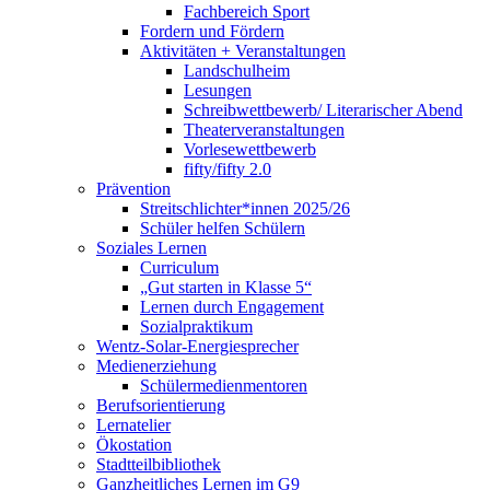
Fachbereich Sport
Fordern und Fördern
Aktivitäten + Veranstaltungen
Landschulheim
Lesungen
Schreibwettbewerb/ Literarischer Abend
Theaterveranstaltungen
Vorlesewettbewerb
fifty/fifty 2.0
Prävention
Streitschlichter*innen 2025/26
Schüler helfen Schülern
Soziales Lernen
Curriculum
„Gut starten in Klasse 5“
Lernen durch Engagement
Sozialpraktikum
Wentz-Solar-Energiesprecher
Medienerziehung
Schülermedienmentoren
Berufsorientierung
Lernatelier
Ökostation
Stadtteilbibliothek
Ganzheitliches Lernen im G9