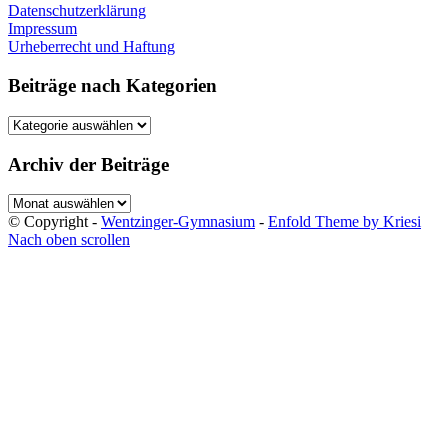
Datenschutzerklärung
Impressum
Urheberrecht und Haftung
Beiträge nach Kategorien
Beiträge
nach
Kategorien
Archiv der Beiträge
Archiv
der
© Copyright -
Wentzinger-Gymnasium
-
Enfold Theme by Kriesi
Beiträge
Nach oben scrollen