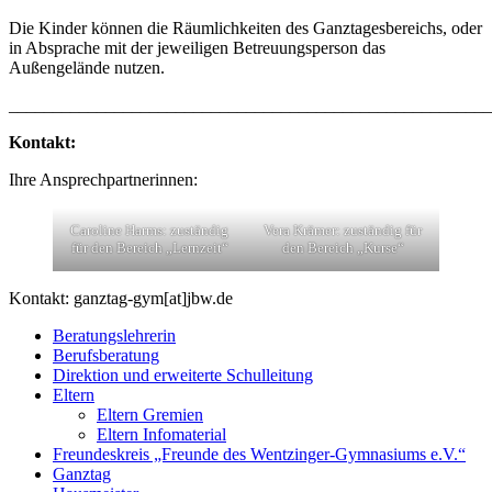
Die Kinder können die Räumlichkeiten des Ganztagesbereichs, oder
in Absprache mit der jeweiligen Betreuungsperson das
Außengelände nutzen.
_______________________________________________________
Kontakt:
Ihre Ansprechpartnerinnen:
Caroline Harms: zuständig
Vera Krämer: zuständig für
für den Bereich „Lernzeit“
den Bereich „Kurse“
Kontakt: ganztag-gym[at]jbw.de
Beratungslehrerin
Berufsberatung
Direktion und erweiterte Schulleitung
Eltern
Eltern Gremien
Eltern Infomaterial
Freundeskreis „Freunde des Wentzinger-Gymnasiums e.V.“
Ganztag