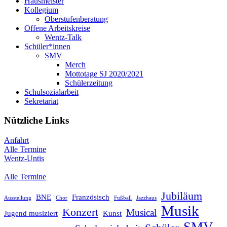
Hausmeister
Kollegium
Oberstufenberatung
Offene Arbeitskreise
Wentz-Talk
Schüler*innen
SMV
Merch
Mottotage SJ 2020/2021
Schülerzeitung
Schulsozialarbeit
Sekretariat
Nützliche Links
Anfahrt
Alle Termine
Wentz-Untis
Alle Termine
Jubiläum
BNE
Französisch
Ausstellung
Chor
Fußball
Jazzhaus
Musik
Konzert
Musical
Jugend musiziert
Kunst