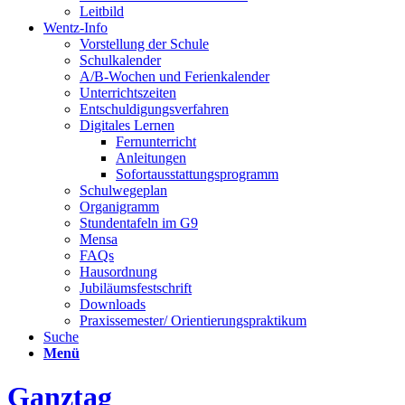
Leitbild
Wentz-Info
Vorstellung der Schule
Schulkalender
A/B-Wochen und Ferienkalender
Unterrichtszeiten
Entschuldigungsverfahren
Digitales Lernen
Fernunterricht
Anleitungen
Sofortausstattungsprogramm
Schulwegeplan
Organigramm
Stundentafeln im G9
Mensa
FAQs
Hausordnung
Jubiläumsfestschrift
Downloads
Praxissemester/ Orientierungspraktikum
Suche
Menü
Ganztag