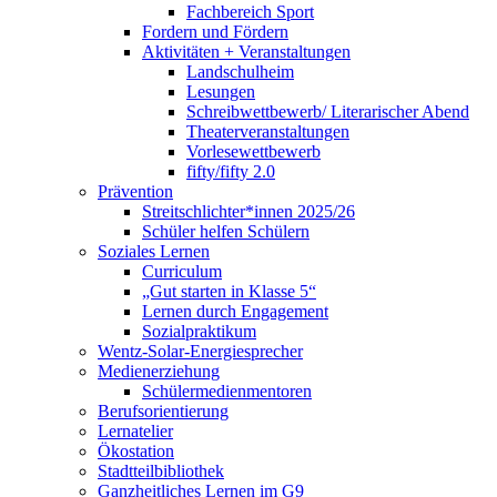
Fachbereich Sport
Fordern und Fördern
Aktivitäten + Veranstaltungen
Landschulheim
Lesungen
Schreibwettbewerb/ Literarischer Abend
Theaterveranstaltungen
Vorlesewettbewerb
fifty/fifty 2.0
Prävention
Streitschlichter*innen 2025/26
Schüler helfen Schülern
Soziales Lernen
Curriculum
„Gut starten in Klasse 5“
Lernen durch Engagement
Sozialpraktikum
Wentz-Solar-Energiesprecher
Medienerziehung
Schülermedienmentoren
Berufsorientierung
Lernatelier
Ökostation
Stadtteilbibliothek
Ganzheitliches Lernen im G9