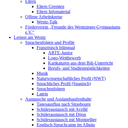
Eltern
Eltern Gremien
Eltern Infomaterial
Offene Arbeitskreise
Wentz-Talk
Förderverein „Freunde des Wentzinger-Gymnasiums
e.V.“
Lernen am Wentz
Sprachenfolgen und Profile
Französisch bilingual
ARTE-Junior
Logo-Wettbewerb
Karikaturen aus dem Bili-Unterricht
Berufs- und Studienmöglichkeiten
Musik
Naturwissenschaftliches Profil (NWT)
Sprachliches Profil (Spanisch)
Sprachenfolgen
Latein
Austausche und Auslandsaufenthalte
Tagesausflug nach Strasbourg
Schüleraustausch mit Avrillé
Schüleraustausch mit Dijon
Schüleraustausch mit Montpellier
Englisch-Sprachcamp im Allgäu