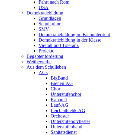
Fahrt nach Rom
USA
Demokratiebildung
Grundlagen
Schulkultur
SMV
Demokratiebildung im Fachunterricht
Demokratiebildung in der Klasse
Vielfalt und Toleranz
Projekte
Begabtenförderung
Wettbewerbe
Aus dem Schulleben
AGs
BigBand
Bienen-AG
Chor
Unterstufenchor
Kabarett
Lauf-AG
Leichtathletik-AG
Orchester
Unterstufenorchester
Unterstufenband
Sanitätsdienst