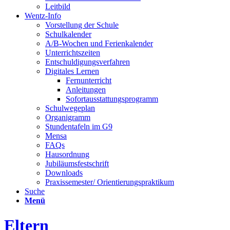
Leitbild
Wentz-Info
Vorstellung der Schule
Schulkalender
A/B-Wochen und Ferienkalender
Unterrichtszeiten
Entschuldigungsverfahren
Digitales Lernen
Fernunterricht
Anleitungen
Sofortausstattungsprogramm
Schulwegeplan
Organigramm
Stundentafeln im G9
Mensa
FAQs
Hausordnung
Jubiläumsfestschrift
Downloads
Praxissemester/ Orientierungspraktikum
Suche
Menü
Eltern