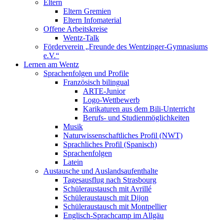
Eltern
Eltern Gremien
Eltern Infomaterial
Offene Arbeitskreise
Wentz-Talk
Förderverein „Freunde des Wentzinger-Gymnasiums
e.V.“
Lernen am Wentz
Sprachenfolgen und Profile
Französisch bilingual
ARTE-Junior
Logo-Wettbewerb
Karikaturen aus dem Bili-Unterricht
Berufs- und Studienmöglichkeiten
Musik
Naturwissenschaftliches Profil (NWT)
Sprachliches Profil (Spanisch)
Sprachenfolgen
Latein
Austausche und Auslandsaufenthalte
Tagesausflug nach Strasbourg
Schüleraustausch mit Avrillé
Schüleraustausch mit Dijon
Schüleraustausch mit Montpellier
Englisch-Sprachcamp im Allgäu