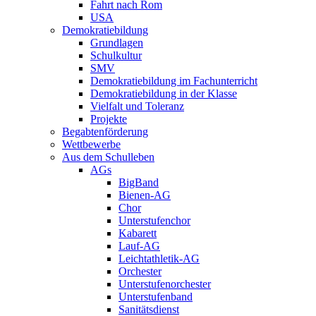
Fahrt nach Rom
USA
Demokratiebildung
Grundlagen
Schulkultur
SMV
Demokratiebildung im Fachunterricht
Demokratiebildung in der Klasse
Vielfalt und Toleranz
Projekte
Begabtenförderung
Wettbewerbe
Aus dem Schulleben
AGs
BigBand
Bienen-AG
Chor
Unterstufenchor
Kabarett
Lauf-AG
Leichtathletik-AG
Orchester
Unterstufenorchester
Unterstufenband
Sanitätsdienst