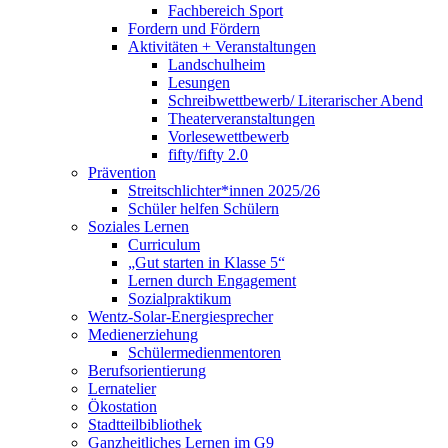
Fachbereich Sport
Fordern und Fördern
Aktivitäten + Veranstaltungen
Landschulheim
Lesungen
Schreibwettbewerb/ Literarischer Abend
Theaterveranstaltungen
Vorlesewettbewerb
fifty/fifty 2.0
Prävention
Streitschlichter*innen 2025/26
Schüler helfen Schülern
Soziales Lernen
Curriculum
„Gut starten in Klasse 5“
Lernen durch Engagement
Sozialpraktikum
Wentz-Solar-Energiesprecher
Medienerziehung
Schülermedienmentoren
Berufsorientierung
Lernatelier
Ökostation
Stadtteilbibliothek
Ganzheitliches Lernen im G9