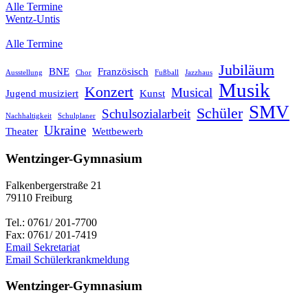
Alle Termine
Wentz-Untis
Alle Termine
Jubiläum
BNE
Französisch
Ausstellung
Chor
Fußball
Jazzhaus
Musik
Konzert
Musical
Jugend musiziert
Kunst
SMV
Schüler
Schulsozialarbeit
Nachhaltigkeit
Schulplaner
Ukraine
Theater
Wettbewerb
Wentzinger-Gymnasium
Falkenbergerstraße 21
79110 Freiburg
Tel.: 0761/ 201-7700
Fax: 0761/ 201-7419
Email Sekretariat
Email Schülerkrankmeldung
Wentzinger-Gymnasium