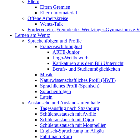
Eltern
Eltern Gremien
Eltern Infomaterial
Offene Arbeitskreise
Wentz-Talk
Förderverein „Freunde des Wentzinger-Gymnasiums e.V
Lernen am Wentz
Sprachenfolgen und Profile
Französisch bilingual
ARTE-Junior
Logo-Wettbewerb
Karikaturen aus dem Bili-Unterricht
Berufs- und Studienmöglichkeiten
Musik
Naturwissenschaftliches Profil (NWT)
Sprachliches Profil (Spanisch)
Sprachenfolgen
Latein
Austausche und Auslandsaufenthalte
Tagesausflug nach Strasbourg
Schüleraustausch mit Avrillé
Schüleraustausch mit Dijon
Schüleraustausch mit Montpellier
Englisch-Sprachcamp im Allgäu
Fahrt nach Rom