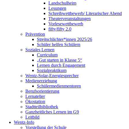
Landschulheim
Lesungen
Schreibwettbewerb/ Literarischer Abend
Theaterveranstaltungen
Vorlesewettbewerb
fifty/fifty 2.0
Prävention
Streitschlichter*innen 2025/26
Schüler helfen Schülern
Soziales Lernen
Curriculum
„Gut starten in Klasse 5“
Lernen durch Engagement
Sozialpraktikum
Wentz-Solar-Energiesprecher
Medienerziehung
Schülermedienmentoren
Berufsorientierung
Lernatelier
Ökostation
Stadtteilbibliothek
Ganzheitliches Lernen im G9
Leitbild
Wentz-Info
Vorstellung der Schule