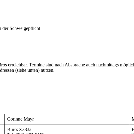
n der Schweigepflicht
Büros erreichbar. Termine sind nach Absprache auch nachmittags möglich
ressen (siehe unten) nutzen.
Corinne Mayr
M
Büro: Z333a
B