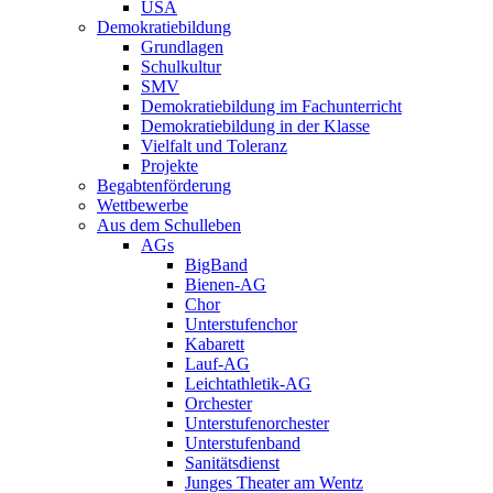
USA
Demokratiebildung
Grundlagen
Schulkultur
SMV
Demokratiebildung im Fachunterricht
Demokratiebildung in der Klasse
Vielfalt und Toleranz
Projekte
Begabtenförderung
Wettbewerbe
Aus dem Schulleben
AGs
BigBand
Bienen-AG
Chor
Unterstufenchor
Kabarett
Lauf-AG
Leichtathletik-AG
Orchester
Unterstufenorchester
Unterstufenband
Sanitätsdienst
Junges Theater am Wentz