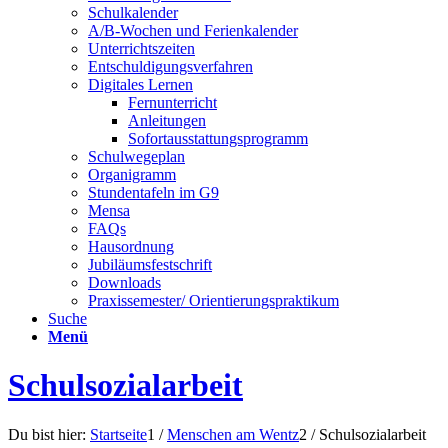
Schulkalender
A/B-Wochen und Ferienkalender
Unterrichtszeiten
Entschuldigungsverfahren
Digitales Lernen
Fernunterricht
Anleitungen
Sofortausstattungsprogramm
Schulwegeplan
Organigramm
Stundentafeln im G9
Mensa
FAQs
Hausordnung
Jubiläumsfestschrift
Downloads
Praxissemester/ Orientierungspraktikum
Suche
Menü
Schulsozialarbeit
Du bist hier:
Startseite
1
/
Menschen am Wentz
2
/
Schulsozialarbeit