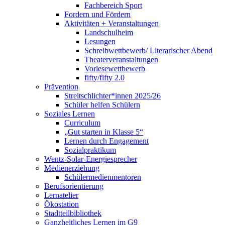
Fachbereich Sport
Fordern und Fördern
Aktivitäten + Veranstaltungen
Landschulheim
Lesungen
Schreibwettbewerb/ Literarischer Abend
Theaterveranstaltungen
Vorlesewettbewerb
fifty/fifty 2.0
Prävention
Streitschlichter*innen 2025/26
Schüler helfen Schülern
Soziales Lernen
Curriculum
„Gut starten in Klasse 5“
Lernen durch Engagement
Sozialpraktikum
Wentz-Solar-Energiesprecher
Medienerziehung
Schülermedienmentoren
Berufsorientierung
Lernatelier
Ökostation
Stadtteilbibliothek
Ganzheitliches Lernen im G9