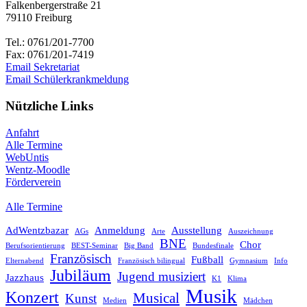
Falkenbergerstraße 21
79110 Freiburg
Tel.: 0761/201-7700
Fax: 0761/201-7419
Email Sekretariat
Email Schülerkrankmeldung
Nützliche Links
Anfahrt
Alle Termine
WebUntis
Wentz-Moodle
Förderverein
Alle Termine
AdWentzbazar
Anmeldung
Ausstellung
AGs
Arte
Auszeichnung
BNE
Chor
Berufsorientierung
BEST-Seminar
Big Band
Bundesfinale
Französisch
Fußball
Elternabend
Französisch bilingual
Gymnasium
Info
Jubiläum
Jugend musiziert
Jazzhaus
K1
Klima
Musik
Konzert
Musical
Kunst
Medien
Mädchen