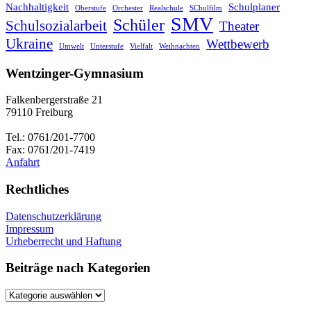
Nachhaltigkeit
Schulplaner
Oberstufe
Orchester
Realschule
SChulfilm
SMV
Schüler
Schulsozialarbeit
Theater
Ukraine
Wettbewerb
Umwelt
Unterstufe
Vielfalt
Weihnachten
Wentzinger-Gymnasium
Falkenbergerstraße 21
79110 Freiburg
Tel.: 0761/201-7700
Fax: 0761/201-7419
Anfahrt
Rechtliches
Datenschutzerklärung
Impressum
Urheberrecht und Haftung
Beiträge nach Kategorien
Beiträge
nach