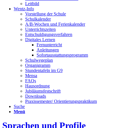
Leitbild
Wentz-Info
Vorstellung der Schule
Schulkalender
A/B-Wochen und Ferienkalender
Unterrichtszeiten
Entschuldigungsverfahren
Digitales Lernen
Fernunterricht
Anleitungen
Sofortausstattungsprogramm
Schulwegeplan
Organigramm
Stundentafeln im G9
Mensa
FAQs
Hausordnung
Jubiläumsfestschrift
Downloads
Praxissemester/ Orientierungspraktikum
Suche
Menü
Sprachen und Profile