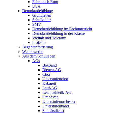
Fahrt nach Rom
USA
Demokratiebildung
Grundlagen
Schulkultur
SMV
Demokratiebildung im Fachunterricht
Demokratiebildung in der Klasse
Vielfalt und Toleranz
Projekte
Begabtenförderung
Wettbewerbe
Aus dem Schulleben
AGs
BigBand
Bienen-AG
Chor
Unterstufenchor
Kabarett
Lauf-AG
Leichtathletik-AG
Orchester
Unterstufenorchester
Unterstufenband
Sanitätsdienst