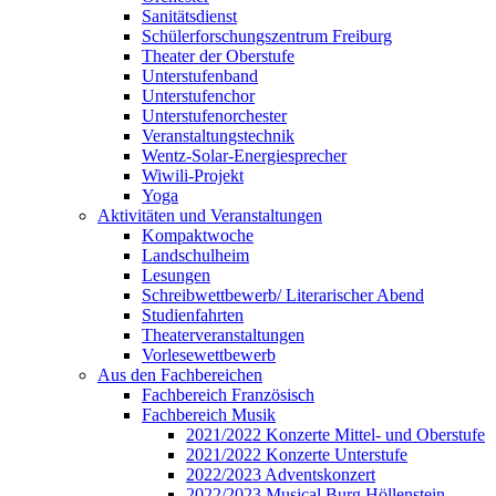
Sanitätsdienst
Schülerforschungszentrum Freiburg
Theater der Oberstufe
Unterstufenband
Unterstufenchor
Unterstufenorchester
Veranstaltungstechnik
Wentz-Solar-Energiesprecher
Wiwili-Projekt
Yoga
Aktivitäten und Veranstaltungen
Kompaktwoche
Landschulheim
Lesungen
Schreibwettbewerb/ Literarischer Abend
Studienfahrten
Theaterveranstaltungen
Vorlesewettbewerb
Aus den Fachbereichen
Fachbereich Französisch
Fachbereich Musik
2021/2022 Konzerte Mittel- und Oberstufe
2021/2022 Konzerte Unterstufe
2022/2023 Adventskonzert
2022/2023 Musical Burg Höllenstein