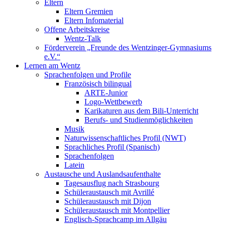
Eltern
Eltern Gremien
Eltern Infomaterial
Offene Arbeitskreise
Wentz-Talk
Förderverein „Freunde des Wentzinger-Gymnasiums
e.V.“
Lernen am Wentz
Sprachenfolgen und Profile
Französisch bilingual
ARTE-Junior
Logo-Wettbewerb
Karikaturen aus dem Bili-Unterricht
Berufs- und Studienmöglichkeiten
Musik
Naturwissenschaftliches Profil (NWT)
Sprachliches Profil (Spanisch)
Sprachenfolgen
Latein
Austausche und Auslandsaufenthalte
Tagesausflug nach Strasbourg
Schüleraustausch mit Avrillé
Schüleraustausch mit Dijon
Schüleraustausch mit Montpellier
Englisch-Sprachcamp im Allgäu