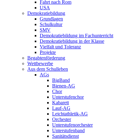
Fahrt nach Rom
USA
Demokratiebildung
Grundlagen
Schulkultur
SMV
Demokratiebildung im Fachunterricht
Demokratiebildung in der Klasse
Vielfalt und Toleranz
Projekte
Begabtenförderung
Wettbewerbe
Aus dem Schulleben
AGs
BigBand
Bienen-AG
Chor
Unterstufenchor
Kabarett
Lauf-AG
Leichtathletik-AG
Orchester
Unterstufenorchester
Unterstufenband
Sanitätsdienst