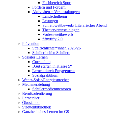
Fachbereich Sport
Fordern und Fördern
Aktivitäten + Veranstaltungen
Landschulheim
Lesungen
Schreibwettbewerb/ Literarischer Abend
Theaterveranstaltungen
Vorlesewettbewerb
fifty/fifty 2.0
Prävention
Streitschlichter*innen 2025/26
Schüler helfen Schülern
Soziales Lernen
Curriculum
„Gut starten in Klasse 5“
Lernen durch Engagement
Sozialpraktikum
Wentz-Solar-Energiesprecher
Medienerziehung
Schülermedienmentoren
Berufsorientierung
Lernatelier
Ökostation
Stadtteilbibliothek
Ganzheitliches Lernen im G9