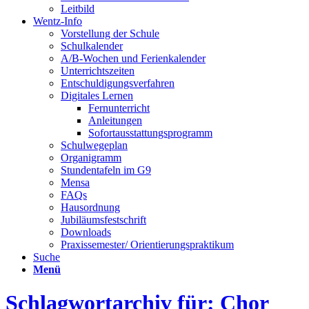
Leitbild
Wentz-Info
Vorstellung der Schule
Schulkalender
A/B-Wochen und Ferienkalender
Unterrichtszeiten
Entschuldigungsverfahren
Digitales Lernen
Fernunterricht
Anleitungen
Sofortausstattungsprogramm
Schulwegeplan
Organigramm
Stundentafeln im G9
Mensa
FAQs
Hausordnung
Jubiläumsfestschrift
Downloads
Praxissemester/ Orientierungspraktikum
Suche
Menü
Schlagwortarchiv für: Chor