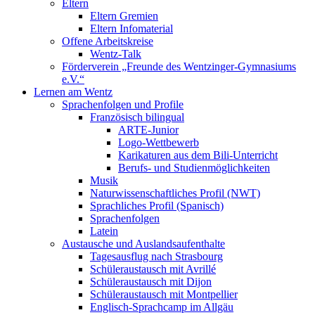
Eltern
Eltern Gremien
Eltern Infomaterial
Offene Arbeitskreise
Wentz-Talk
Förderverein „Freunde des Wentzinger-Gymnasiums
e.V.“
Lernen am Wentz
Sprachenfolgen und Profile
Französisch bilingual
ARTE-Junior
Logo-Wettbewerb
Karikaturen aus dem Bili-Unterricht
Berufs- und Studienmöglichkeiten
Musik
Naturwissenschaftliches Profil (NWT)
Sprachliches Profil (Spanisch)
Sprachenfolgen
Latein
Austausche und Auslandsaufenthalte
Tagesausflug nach Strasbourg
Schüleraustausch mit Avrillé
Schüleraustausch mit Dijon
Schüleraustausch mit Montpellier
Englisch-Sprachcamp im Allgäu