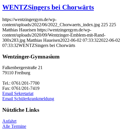
WENTZSingers bei Chorwärts
https://wentzingergym.de/wp-
content/uploads/2022/06/2022_Chorwaerts_index.jpg
225
225
Matthias Haueisen
https://wentzingergym.de/wp-
content/uploads/2020/09/Wentzinger-Emblem-mit-Rand-
300x283.jpg
Matthias Haueisen
2022-06-02 07:33:32
2022-06-02
07:33:32
WENTZSingers bei Chorwärts
Wentzinger-Gymnasium
Falkenbergerstraße 21
79110 Freiburg
Tel.: 0761/201-7700
Fax: 0761/201-7419
Email Sekretariat
Email Schülerkrankmeldung
Nützliche Links
Anfahrt
Alle Termine