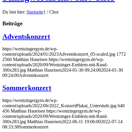
Du bist hier:
Startseite
1
/
Chor
Beiträge
Adventskonzert
https://wentzingergym.de/wp-
content/uploads/2024/01/2023Adventskonzert_05-scaled.jpg
1772
2560
Matthias Haueisen
https://wentzingergym.de/wp-
content/uploads/2020/09/Wentzinger-Emblem-mit-Rand-
300x283.jpg
Matthias Haueisen
2024-01-30 09:24:00
2024-01-30
09:24:00
Adventskonzert
Sommerkonzert
https://wentzingergym.de/wp-
content/uploads/2022/06/2022_KonzertPlakat_Unterstufe.jpg
640
456
Matthias Haueisen
https://wentzingergym.de/wp-
content/uploads/2020/09/Wentzinger-Emblem-mit-Rand-
300x283.jpg
Matthias Haueisen
2022-06-11 19:06:00
2022-07-14
08:33:38
Sommerkonzert