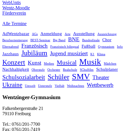
WebUntis
Wentz-Moodle
Förderverein
Alle Termine
AdWentzbazar
Anmeldung
Ausstellung
AGs
Arte
Auszeichnung
BNE
Chor
Berufsorientierung
BEST-Seminar
Big Band
Bundesfinale
Französisch
Fußball
Elternabend
Französisch bilingual
Gymnasium
Info
Jubiläum
Jugend musiziert
Jazzhaus
K1
Klima
Musik
Konzert
Musical
Kunst
Medien
Mädchen
Nachhaltigkeit
Schulplaner
Oberstufe
Orchester
Realschule
SChulfilm
SMV
Schüler
Schulsozialarbeit
Theater
Ukraine
Wettbewerb
Umwelt
Unterstufe
Vielfalt
Weihnachten
Wentzinger-Gymnasium
Falkenbergerstraße 21
79110 Freiburg
Tel.: 0761/201-7700
Fax: 0761/201-7419