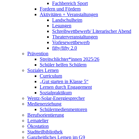
Fachbereich Sport
Fordern und Fördern
Aktivitäten + Veranstaltungen
Landschulheim
Lesungen
Schreibwettbewerb/ Literarischer Abend
Theaterveranstaltungen
Vorlesewettbewerb
fifty/fifty 2.0
Prävention
Streitschlichter*innen 2025/26
Schüler helfen Schülern
Soziales Lernen
Curriculum
„Gut starten in Klasse 5“
Lernen durch Engagement
Sozialpraktikum
Wentz-Solar-Energiesprecher
Medienerziehung
Schülermedienmentoren
Berufsorientierung
Lernatelier
Ökostation
Stadtteilbibliothek
Ganzheitliches Lernen im G9