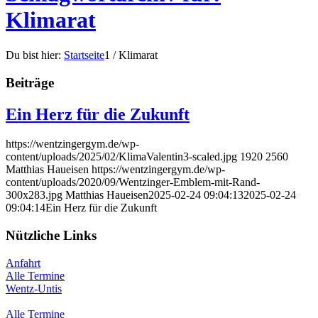
Klimarat
Du bist hier:
Startseite
1
/
Klimarat
Beiträge
Ein Herz für die Zukunft
https://wentzingergym.de/wp-
content/uploads/2025/02/KlimaValentin3-scaled.jpg
1920
2560
Matthias Haueisen
https://wentzingergym.de/wp-
content/uploads/2020/09/Wentzinger-Emblem-mit-Rand-
300x283.jpg
Matthias Haueisen
2025-02-24 09:04:13
2025-02-24
09:04:14
Ein Herz für die Zukunft
Nützliche Links
Anfahrt
Alle Termine
Wentz-Untis
Alle Termine