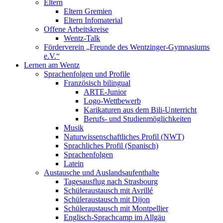
Eltern
Eltern Gremien
Eltern Infomaterial
Offene Arbeitskreise
Wentz-Talk
Förderverein „Freunde des Wentzinger-Gymnasiums
e.V.“
Lernen am Wentz
Sprachenfolgen und Profile
Französisch bilingual
ARTE-Junior
Logo-Wettbewerb
Karikaturen aus dem Bili-Unterricht
Berufs- und Studienmöglichkeiten
Musik
Naturwissenschaftliches Profil (NWT)
Sprachliches Profil (Spanisch)
Sprachenfolgen
Latein
Austausche und Auslandsaufenthalte
Tagesausflug nach Strasbourg
Schüleraustausch mit Avrillé
Schüleraustausch mit Dijon
Schüleraustausch mit Montpellier
Englisch-Sprachcamp im Allgäu