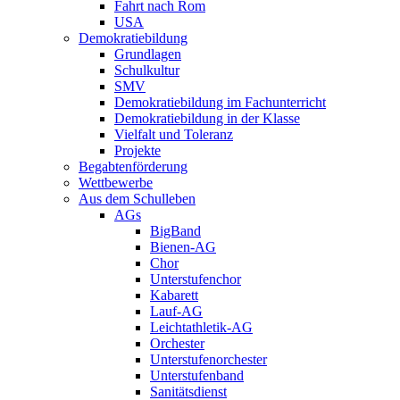
Fahrt nach Rom
USA
Demokratiebildung
Grundlagen
Schulkultur
SMV
Demokratiebildung im Fachunterricht
Demokratiebildung in der Klasse
Vielfalt und Toleranz
Projekte
Begabtenförderung
Wettbewerbe
Aus dem Schulleben
AGs
BigBand
Bienen-AG
Chor
Unterstufenchor
Kabarett
Lauf-AG
Leichtathletik-AG
Orchester
Unterstufenorchester
Unterstufenband
Sanitätsdienst