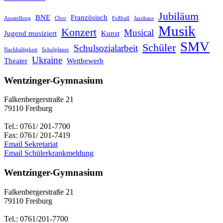
Jubiläum
BNE
Französisch
Ausstellung
Chor
Fußball
Jazzhaus
Musik
Konzert
Musical
Jugend musiziert
Kunst
SMV
Schüler
Schulsozialarbeit
Nachhaltigkeit
Schulplaner
Ukraine
Theater
Wettbewerb
Wentzinger-Gymnasium
Falkenbergerstraße 21
79110 Freiburg
Tel.: 0761/ 201-7700
Fax: 0761/ 201-7419
Email Sekretariat
Email Schülerkrankmeldung
Wentzinger-Gymnasium
Falkenbergerstraße 21
79110 Freiburg
Tel.: 0761/201-7700