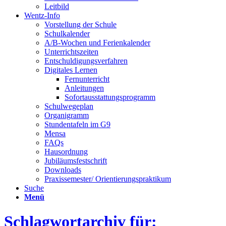
Leitbild
Wentz-Info
Vorstellung der Schule
Schulkalender
A/B-Wochen und Ferienkalender
Unterrichtszeiten
Entschuldigungsverfahren
Digitales Lernen
Fernunterricht
Anleitungen
Sofortausstattungsprogramm
Schulwegeplan
Organigramm
Stundentafeln im G9
Mensa
FAQs
Hausordnung
Jubiläumsfestschrift
Downloads
Praxissemester/ Orientierungspraktikum
Suche
Menü
Schlagwortarchiv für: