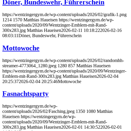
Döner, Bundeswehr, Führerschein
https://wentzingergym.de/wp-content/uploads/2026/02/grafik-1.png
1214
1570
Matthias Haueisen
https://wentzingergym.de/wp-
content/uploads/2020/09/Wentzinger-Emblem-mit-Rand-
300x283.jpg
Matthias Haueisen
2026-02-11 10:18:22
2026-02-16
08:03:11
Döner, Bundeswehr, Führerschein
Mottowoche
https://wentzingergym.de/wp-content/uploads/2026/02/randomhh-
streamer-4773064_1280.jpeg
1280
857
Matthias Haueisen
https://wentzingergym.de/wp-content/uploads/2020/09/Wentzinger-
Emblem-mit-Rand-300x283.jpg
Matthias Haueisen
2026-02-04
20:25:37
2026-02-04 20:25:46
Mottowoche
Fasnachtsparty
https://wentzingergym.de/wp-
content/uploads/2026/02/Fasching.jpeg
1350
1080
Matthias
Haueisen
https://wentzingergym.de/wp-
content/uploads/2020/09/Wentzinger-Emblem-mit-Rand-
300x283.jpg
Matthias Haueisen
2026-02-01 14:30:52
2026-02-01