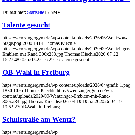
Du bist hier:
Startseite
1
/
SMV
Talente gesucht
https://wentzingergym.de/wp-content/uploads/2026/06/Wentz-on-
Stage.png
2000
1414
Thomas Kiechle
https://wentzingergym.de/wp-content/uploads/2020/09/Wentzinger-
Emblem-mit-Rand-300x283.jpg
Thomas Kiechle
2026-07-22
16:27:48
2026-07-22 16:29:16
Talente gesucht
OB-Wahl in Freiburg
https://wentzingergym.de/wp-content/uploads/2026/04/grafik-1.png
1830
1026
Thomas Kiechle
https://wentzingergym.de/wp-
content/uploads/2020/09/Wentzinger-Emblem-mit-Rand-
300x283.jpg
Thomas Kiechle
2026-04-19 19:52:20
2026-04-19
19:52:27
OB-Wahl in Freiburg
Schulstraße am Wentz?
https://wentzingergym.de/wp-