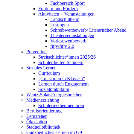
Fachbereich Sport
Fordern und Fördern
Aktivitäten + Veranstaltungen
Landschulheim
Lesungen
Schreibwettbewerb/ Literarischer Abend
Theaterveranstaltungen
Vorlesewettbewerb
fifty/fifty 2.0
Prävention
Streitschlichter*innen 2025/26
Schüler helfen Schülern
Soziales Lernen
Curriculum
„Gut starten in Klasse 5“
Lernen durch Engagement
Sozialpraktikum
Wentz-Solar-Energiesprecher
Medienerziehung
Schülermedienmentoren
Berufsorientierung
Lernatelier
Ökostation
Stadtteilbibliothek
Ganzheitliches Lernen im G9