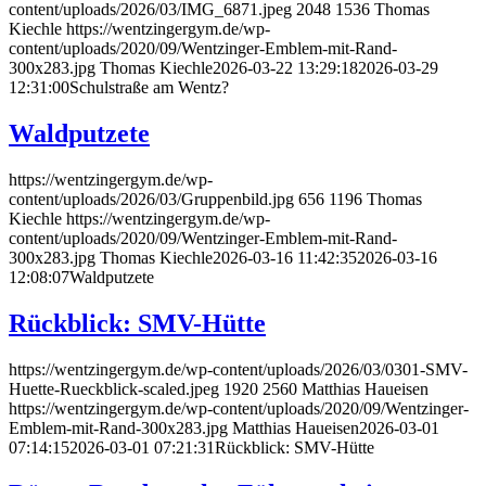
content/uploads/2026/03/IMG_6871.jpeg
2048
1536
Thomas
Kiechle
https://wentzingergym.de/wp-
content/uploads/2020/09/Wentzinger-Emblem-mit-Rand-
300x283.jpg
Thomas Kiechle
2026-03-22 13:29:18
2026-03-29
12:31:00
Schulstraße am Wentz?
Waldputzete
https://wentzingergym.de/wp-
content/uploads/2026/03/Gruppenbild.jpg
656
1196
Thomas
Kiechle
https://wentzingergym.de/wp-
content/uploads/2020/09/Wentzinger-Emblem-mit-Rand-
300x283.jpg
Thomas Kiechle
2026-03-16 11:42:35
2026-03-16
12:08:07
Waldputzete
Rückblick: SMV-Hütte
https://wentzingergym.de/wp-content/uploads/2026/03/0301-SMV-
Huette-Rueckblick-scaled.jpeg
1920
2560
Matthias Haueisen
https://wentzingergym.de/wp-content/uploads/2020/09/Wentzinger-
Emblem-mit-Rand-300x283.jpg
Matthias Haueisen
2026-03-01
07:14:15
2026-03-01 07:21:31
Rückblick: SMV-Hütte