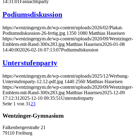
14:31:01
Fasnachtsparty
Podiumsdiskussion
https://wentzingergym.de/wp-content/uploads/2026/02/Plakat-
Podiumsdiskussion-26-fertig.jpg
1350
1080
Matthias Haueisen
https://wentzingergym.de/wp-content/uploads/2020/09/Wentzinger-
Emblem-mit-Rand-300x283.jpg
Matthias Haueisen
2026-01-08
14:40:00
2026-02-16 07:13:07
Podiumsdiskussion
Unterstufenparty
https://wentzingergym.de/wp-content/uploads/2025/12/Werbung-
Unterstufenparty-12.12-pdf.jpg
1440
2560
Matthias Haueisen
https://wentzingergym.de/wp-content/uploads/2020/09/Wentzinger-
Emblem-mit-Rand-300x283.jpg
Matthias Haueisen
2025-12-09
17:12:31
2025-12-10 09:35:51
Unterstufenparty
Seite 1 von 3
1
2
3
Wentzinger-Gymnasium
Falkenbergerstraße 21
79110 Freiburg