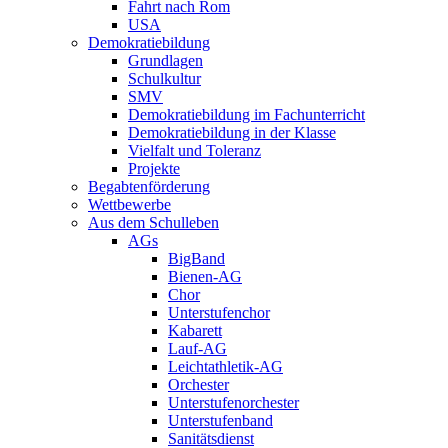
Fahrt nach Rom
USA
Demokratiebildung
Grundlagen
Schulkultur
SMV
Demokratiebildung im Fachunterricht
Demokratiebildung in der Klasse
Vielfalt und Toleranz
Projekte
Begabtenförderung
Wettbewerbe
Aus dem Schulleben
AGs
BigBand
Bienen-AG
Chor
Unterstufenchor
Kabarett
Lauf-AG
Leichtathletik-AG
Orchester
Unterstufenorchester
Unterstufenband
Sanitätsdienst