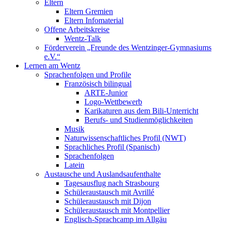
Eltern
Eltern Gremien
Eltern Infomaterial
Offene Arbeitskreise
Wentz-Talk
Förderverein „Freunde des Wentzinger-Gymnasiums
e.V.“
Lernen am Wentz
Sprachenfolgen und Profile
Französisch bilingual
ARTE-Junior
Logo-Wettbewerb
Karikaturen aus dem Bili-Unterricht
Berufs- und Studienmöglichkeiten
Musik
Naturwissenschaftliches Profil (NWT)
Sprachliches Profil (Spanisch)
Sprachenfolgen
Latein
Austausche und Auslandsaufenthalte
Tagesausflug nach Strasbourg
Schüleraustausch mit Avrillé
Schüleraustausch mit Dijon
Schüleraustausch mit Montpellier
Englisch-Sprachcamp im Allgäu