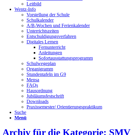
Leitbild
Wentz-Info
Vorstellung der Schule
Schulkalender
A/B-Wochen und Ferienkalender
Unterrichtszeiten
Entschuldigungsverfahren
Digitales Lernen
Fernunterricht
Anleitungen
Sofortausstattungsprogramm
Schulwegeplan
Organigramm
Stundentafeln im G9
Mensa
FAQs
Hausordnung
Jubiläumsfestschrift
Downloads
Praxissemester/ Orientierungspraktikum
Suche
Menü
Archiv für die Kategorie: SMV