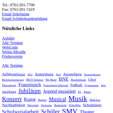
Tel.: 0761/201-7700
Fax: 0761/201-7419
Email Sekretariat
Email Schülerkrankmeldung
Nützliche Links
Anfahrt
Alle Termine
WebUntis
Wentz-Moodle
Förderverein
Alle Termine
AdWentzbazar
Anmeldung
Ausstellung
AGs
Arte
Auszeichnung
BNE
Chor
Berufsorientierung
BEST-Seminar
Big Band
Bundesfinale
Französisch
Fußball
Elternabend
Französisch bilingual
Gymnasium
Info
Jubiläum
Jugend musiziert
Jazzhaus
K1
Klima
Musik
Konzert
Musical
Kunst
Medien
Mädchen
Nachhaltigkeit
Schulplaner
Oberstufe
Orchester
Realschule
SChulfilm
SMV
Schüler
Schulsozialarbeit
Theater