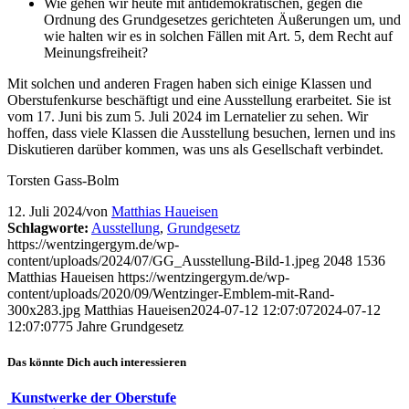
Wie gehen wir heute mit antidemokratischen, gegen die
Ordnung des Grundgesetzes gerichteten Äußerungen um, und
wie halten wir es in solchen Fällen mit Art. 5, dem Recht auf
Meinungsfreiheit?
Mit solchen und anderen Fragen haben sich einige Klassen und
Oberstufenkurse beschäftigt und eine Ausstellung erarbeitet. Sie ist
vom 17. Juni bis zum 5. Juli 2024 im Lernatelier zu sehen. Wir
hoffen, dass viele Klassen die Ausstellung besuchen, lernen und ins
Diskutieren darüber kommen, was uns als Gesellschaft verbindet.
Torsten Gass-Bolm
12. Juli 2024
/
von
Matthias Haueisen
Schlagworte:
Ausstellung
,
Grundgesetz
https://wentzingergym.de/wp-
content/uploads/2024/07/GG_Ausstellung-Bild-1.jpeg
2048
1536
Matthias Haueisen
https://wentzingergym.de/wp-
content/uploads/2020/09/Wentzinger-Emblem-mit-Rand-
300x283.jpg
Matthias Haueisen
2024-07-12 12:07:07
2024-07-12
12:07:07
75 Jahre Grundgesetz
Das könnte Dich auch interessieren
Kunstwerke der Oberstufe