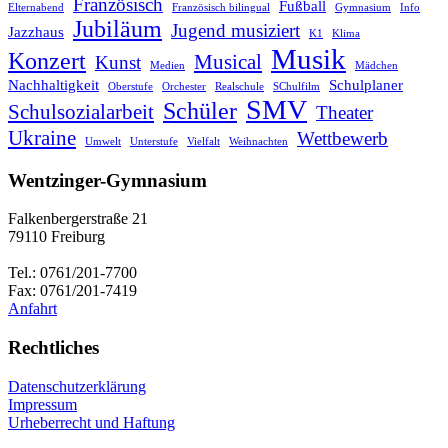
Französisch
Fußball
Elternabend
Französisch bilingual
Gymnasium
Info
Jubiläum
Jugend musiziert
Jazzhaus
K1
Klima
Musik
Konzert
Musical
Kunst
Medien
Mädchen
Nachhaltigkeit
Schulplaner
Oberstufe
Orchester
Realschule
SChulfilm
SMV
Schüler
Schulsozialarbeit
Theater
Ukraine
Wettbewerb
Umwelt
Unterstufe
Vielfalt
Weihnachten
Wentzinger-Gymnasium
Falkenbergerstraße 21
79110 Freiburg
Tel.: 0761/201-7700
Fax: 0761/201-7419
Anfahrt
Rechtliches
Datenschutzerklärung
Impressum
Urheberrecht und Haftung