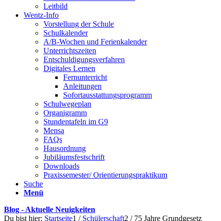
Leitbild
Wentz-Info
Vorstellung der Schule
Schulkalender
A/B-Wochen und Ferienkalender
Unterrichtszeiten
Entschuldigungsverfahren
Digitales Lernen
Fernunterricht
Anleitungen
Sofortausstattungsprogramm
Schulwegeplan
Organigramm
Stundentafeln im G9
Mensa
FAQs
Hausordnung
Jubiläumsfestschrift
Downloads
Praxissemester/ Orientierungspraktikum
Suche
Menü
Blog - Aktuelle Neuigkeiten
Du bist hier:
Startseite
1
/
Schülerschaft
2
/
75 Jahre Grundgesetz