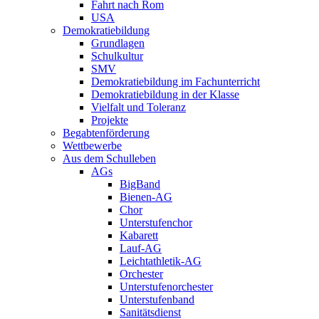
Fahrt nach Rom
USA
Demokratiebildung
Grundlagen
Schulkultur
SMV
Demokratiebildung im Fachunterricht
Demokratiebildung in der Klasse
Vielfalt und Toleranz
Projekte
Begabtenförderung
Wettbewerbe
Aus dem Schulleben
AGs
BigBand
Bienen-AG
Chor
Unterstufenchor
Kabarett
Lauf-AG
Leichtathletik-AG
Orchester
Unterstufenorchester
Unterstufenband
Sanitätsdienst