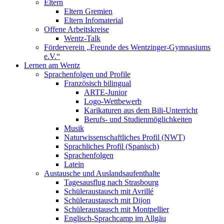
Eltern
Eltern Gremien
Eltern Infomaterial
Offene Arbeitskreise
Wentz-Talk
Förderverein „Freunde des Wentzinger-Gymnasiums
e.V.“
Lernen am Wentz
Sprachenfolgen und Profile
Französisch bilingual
ARTE-Junior
Logo-Wettbewerb
Karikaturen aus dem Bili-Unterricht
Berufs- und Studienmöglichkeiten
Musik
Naturwissenschaftliches Profil (NWT)
Sprachliches Profil (Spanisch)
Sprachenfolgen
Latein
Austausche und Auslandsaufenthalte
Tagesausflug nach Strasbourg
Schüleraustausch mit Avrillé
Schüleraustausch mit Dijon
Schüleraustausch mit Montpellier
Englisch-Sprachcamp im Allgäu