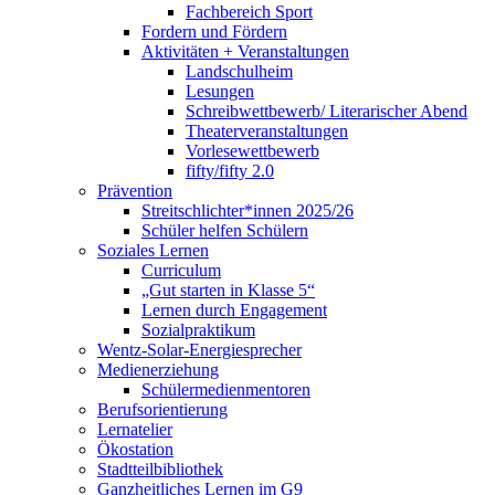
Fachbereich Sport
Fordern und Fördern
Aktivitäten + Veranstaltungen
Landschulheim
Lesungen
Schreibwettbewerb/ Literarischer Abend
Theaterveranstaltungen
Vorlesewettbewerb
fifty/fifty 2.0
Prävention
Streitschlichter*innen 2025/26
Schüler helfen Schülern
Soziales Lernen
Curriculum
„Gut starten in Klasse 5“
Lernen durch Engagement
Sozialpraktikum
Wentz-Solar-Energiesprecher
Medienerziehung
Schülermedienmentoren
Berufsorientierung
Lernatelier
Ökostation
Stadtteilbibliothek
Ganzheitliches Lernen im G9