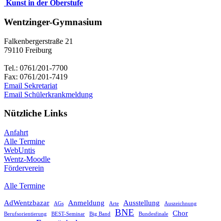
Kunst in der Oberstufe
Wentzinger-Gymnasium
Falkenbergerstraße 21
79110 Freiburg
Tel.: 0761/201-7700
Fax: 0761/201-7419
Email Sekretariat
Email Schülerkrankmeldung
Nützliche Links
Anfahrt
Alle Termine
WebUntis
Wentz-Moodle
Förderverein
Alle Termine
AdWentzbazar
Anmeldung
Ausstellung
AGs
Arte
Auszeichnung
BNE
Chor
Berufsorientierung
BEST-Seminar
Big Band
Bundesfinale