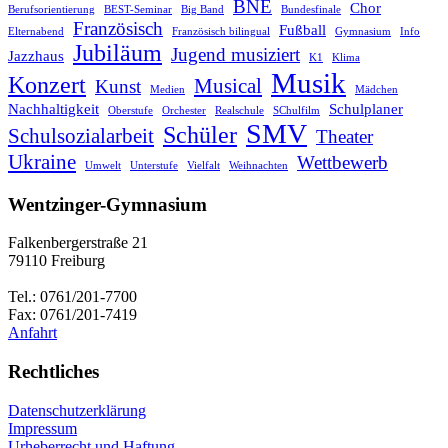
BNE
Chor
Berufsorientierung
BEST-Seminar
Big Band
Bundesfinale
Französisch
Fußball
Elternabend
Französisch bilingual
Gymnasium
Info
Jubiläum
Jugend musiziert
Jazzhaus
K1
Klima
Musik
Konzert
Musical
Kunst
Medien
Mädchen
Nachhaltigkeit
Schulplaner
Oberstufe
Orchester
Realschule
SChulfilm
SMV
Schüler
Schulsozialarbeit
Theater
Ukraine
Wettbewerb
Umwelt
Unterstufe
Vielfalt
Weihnachten
Wentzinger-Gymnasium
Falkenbergerstraße 21
79110 Freiburg
Tel.: 0761/201-7700
Fax: 0761/201-7419
Anfahrt
Rechtliches
Datenschutzerklärung
Impressum
Urheberrecht und Haftung