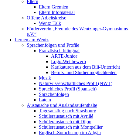
Eltern
Eltern Gremien
Eltern Infomaterial
Offene Arbeitskreise
Wentz-Talk
Förderverein „Freunde des Wentzinger-Gymnasiums
e.V.“
Lernen am Wentz
Sprachenfolgen und Profile
Französisch bilingual
ARTE-Junior
Logo-Wettbewerb
Karikaturen aus dem Bili-Unterricht
Berufs- und Studienmöglichkeiten
Musik
Naturwissenschaftliches Profil (NWT)
Sprachliches Profil (Spanisch)
Sprachenfolgen
Latein
Austausche und Auslandsaufenthalte
Tagesausflug nach Strasbourg
Schüleraustausch mit Avrillé
Schüleraustausch mit Dijon
Schüleraustausch mit Montpellier
Englisch-Sprachcamp im Allgäu