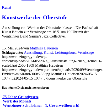
Kunst
Kunstwerke der Oberstufe
Ausstellung von Werken der Oberstufenklassen: Die Fachschaft
Kunst lädt ein zur Vernissage am 16.5. um 19 Uhr mit der
Wentzinger Band Sarma’s Jazz Collective.
15. Mai 2024
/
von
Matthias Haueisen
Schlagworte:
Ausstellung
,
Kunst
,
Leistungskurs
,
Vernissage
https://wentzingergym.de/wp-
content/uploads/2024/05/2024_Kunstausstellung-Rueb_Helina01-
scaled.jpg
2560
1809
Matthias Haueisen
https://wentzingergym.de/wp-content/uploads/2020/09/Wentzinger-
Emblem-mit-Rand-300x283.jpg
Matthias Haueisen
2024-05-15
10:47:32
2024-05-15 10:47:57
Kunstwerke der Oberstufe
Das könnte Dich auch interessieren
75 Jahre Grundgesetz
Werk des Monats
Wentzinger Schulplaner - 1. Coverwettbewerb!