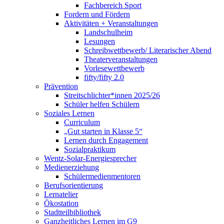
Fachbereich Sport
Fordern und Fördern
Aktivitäten + Veranstaltungen
Landschulheim
Lesungen
Schreibwettbewerb/ Literarischer Abend
Theaterveranstaltungen
Vorlesewettbewerb
fifty/fifty 2.0
Prävention
Streitschlichter*innen 2025/26
Schüler helfen Schülern
Soziales Lernen
Curriculum
„Gut starten in Klasse 5“
Lernen durch Engagement
Sozialpraktikum
Wentz-Solar-Energiesprecher
Medienerziehung
Schülermedienmentoren
Berufsorientierung
Lernatelier
Ökostation
Stadtteilbibliothek
Ganzheitliches Lernen im G9