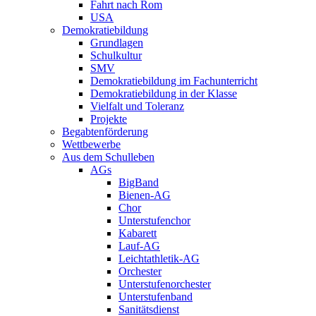
Fahrt nach Rom
USA
Demokratiebildung
Grundlagen
Schulkultur
SMV
Demokratiebildung im Fachunterricht
Demokratiebildung in der Klasse
Vielfalt und Toleranz
Projekte
Begabtenförderung
Wettbewerbe
Aus dem Schulleben
AGs
BigBand
Bienen-AG
Chor
Unterstufenchor
Kabarett
Lauf-AG
Leichtathletik-AG
Orchester
Unterstufenorchester
Unterstufenband
Sanitätsdienst