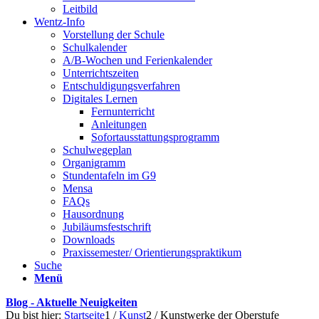
Leitbild
Wentz-Info
Vorstellung der Schule
Schulkalender
A/B-Wochen und Ferienkalender
Unterrichtszeiten
Entschuldigungsverfahren
Digitales Lernen
Fernunterricht
Anleitungen
Sofortausstattungsprogramm
Schulwegeplan
Organigramm
Stundentafeln im G9
Mensa
FAQs
Hausordnung
Jubiläumsfestschrift
Downloads
Praxissemester/ Orientierungspraktikum
Suche
Menü
Blog - Aktuelle Neuigkeiten
Du bist hier:
Startseite
1
/
Kunst
2
/
Kunstwerke der Oberstufe