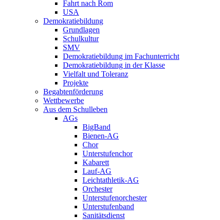
Fahrt nach Rom
USA
Demokratiebildung
Grundlagen
Schulkultur
SMV
Demokratiebildung im Fachunterricht
Demokratiebildung in der Klasse
Vielfalt und Toleranz
Projekte
Begabtenförderung
Wettbewerbe
Aus dem Schulleben
AGs
BigBand
Bienen-AG
Chor
Unterstufenchor
Kabarett
Lauf-AG
Leichtathletik-AG
Orchester
Unterstufenorchester
Unterstufenband
Sanitätsdienst