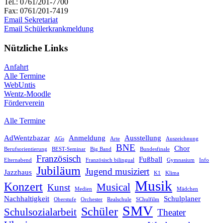
Tel.: 0761/201-7700
Fax: 0761/201-7419
Email Sekretariat
Email Schülerkrankmeldung
Nützliche Links
Anfahrt
Alle Termine
WebUntis
Wentz-Moodle
Förderverein
Alle Termine
AdWentzbazar
Anmeldung
Ausstellung
AGs
Arte
Auszeichnung
BNE
Chor
Berufsorientierung
BEST-Seminar
Big Band
Bundesfinale
Französisch
Fußball
Elternabend
Französisch bilingual
Gymnasium
Info
Jubiläum
Jugend musiziert
Jazzhaus
K1
Klima
Musik
Konzert
Musical
Kunst
Medien
Mädchen
Nachhaltigkeit
Schulplaner
Oberstufe
Orchester
Realschule
SChulfilm
SMV
Schüler
Schulsozialarbeit
Theater