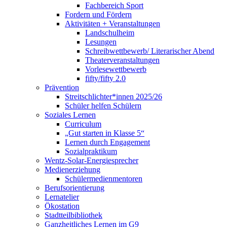
Fachbereich Sport
Fordern und Fördern
Aktivitäten + Veranstaltungen
Landschulheim
Lesungen
Schreibwettbewerb/ Literarischer Abend
Theaterveranstaltungen
Vorlesewettbewerb
fifty/fifty 2.0
Prävention
Streitschlichter*innen 2025/26
Schüler helfen Schülern
Soziales Lernen
Curriculum
„Gut starten in Klasse 5“
Lernen durch Engagement
Sozialpraktikum
Wentz-Solar-Energiesprecher
Medienerziehung
Schülermedienmentoren
Berufsorientierung
Lernatelier
Ökostation
Stadtteilbibliothek
Ganzheitliches Lernen im G9