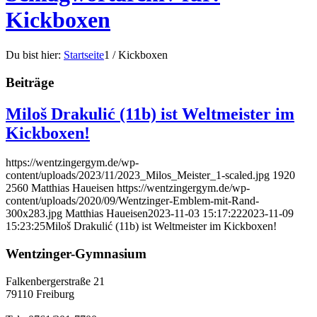
Kickboxen
Du bist hier:
Startseite
1
/
Kickboxen
Beiträge
Miloš Drakulić (11b) ist Weltmeister im
Kickboxen!
https://wentzingergym.de/wp-
content/uploads/2023/11/2023_Milos_Meister_1-scaled.jpg
1920
2560
Matthias Haueisen
https://wentzingergym.de/wp-
content/uploads/2020/09/Wentzinger-Emblem-mit-Rand-
300x283.jpg
Matthias Haueisen
2023-11-03 15:17:22
2023-11-09
15:23:25
Miloš Drakulić (11b) ist Weltmeister im Kickboxen!
Wentzinger-Gymnasium
Falkenbergerstraße 21
79110 Freiburg