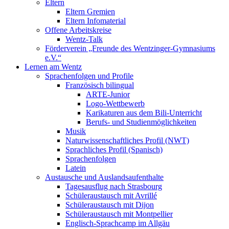
Eltern
Eltern Gremien
Eltern Infomaterial
Offene Arbeitskreise
Wentz-Talk
Förderverein „Freunde des Wentzinger-Gymnasiums
e.V.“
Lernen am Wentz
Sprachenfolgen und Profile
Französisch bilingual
ARTE-Junior
Logo-Wettbewerb
Karikaturen aus dem Bili-Unterricht
Berufs- und Studienmöglichkeiten
Musik
Naturwissenschaftliches Profil (NWT)
Sprachliches Profil (Spanisch)
Sprachenfolgen
Latein
Austausche und Auslandsaufenthalte
Tagesausflug nach Strasbourg
Schüleraustausch mit Avrillé
Schüleraustausch mit Dijon
Schüleraustausch mit Montpellier
Englisch-Sprachcamp im Allgäu