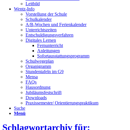
Leitbild
Wentz-Info
Vorstellung der Schule
Schulkalender
A/B-Wochen und Ferienkalender
Unterrichtszeiten
Entschuldigungsverfahren
Digitales Lernen
Fernunterricht
Anleitungen
Sofortausstattungsprogramm
Schulwegeplan
Organigramm
Stundentafeln im G9
Mensa
FAQs
Hausordnung
Jubiläumsfestschrift
Downloads
Praxissemester/ Orientierungspraktikum
Suche
Menü
Schlagwortarchiv für: