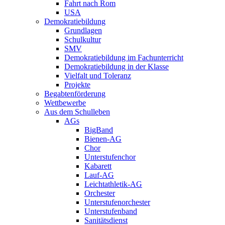
Fahrt nach Rom
USA
Demokratiebildung
Grundlagen
Schulkultur
SMV
Demokratiebildung im Fachunterricht
Demokratiebildung in der Klasse
Vielfalt und Toleranz
Projekte
Begabtenförderung
Wettbewerbe
Aus dem Schulleben
AGs
BigBand
Bienen-AG
Chor
Unterstufenchor
Kabarett
Lauf-AG
Leichtathletik-AG
Orchester
Unterstufenorchester
Unterstufenband
Sanitätsdienst