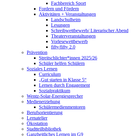
Fachbereich Sport
Fordern und Fördern
Aktivitäten + Veranstaltungen
Landschulheim
Lesungen
Schreibwettbewerb/ Literarischer Abend
Theaterveranstaltungen
Vorlesewettbewerb
fifty/fifty 2.0
Prävention
Streitschlichter*innen 2025/26
Schüler helfen Schülern
Soziales Lernen
Curriculum
„Gut starten in Klasse 5“
Lernen durch Engagement
Sozialpraktikum
Wentz-Solar-Energiesprecher
Medienerziehung
Schülermedienmentoren
Berufsorientierung
Lernatelier
Ökostation
Stadtteilbibliothek
Ganzheitliches Lernen im G9