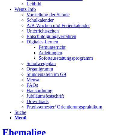
Leitbild
Wentz-Info
Vorstellung der Schule
Schulkalender
A/B-Wochen und Ferienkalender
Unterrichtszeiten
Entschuldigungsverfahren
Digitales Lernen
Fernunterricht
Anleitungen
Sofortausstattungsprogramm
Schulwegeplan
Organigramm
Stundentafeln im G9
Mensa
FAQs
Hausordnung
Jubiläumsfestschrift
Downloads
Praxissemester/ Orientierungspraktikum
Suche
Menü
Ehemalige