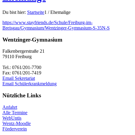
Du bist hier:
Startseite
1
/
Ehemalige
https://www.stayfriends.de/Schule/Freiburg-im-
Breisgau/Gymnasium/Wentzinger-Gymnasium-S-35N-S
Wentzinger-Gymnasium
Falkenbergerstraße 21
79110 Freiburg
Tel.: 0761/201-7700
Fax: 0761/201-7419
Email Sekretariat
Email Schülerkrankmeldung
Nützliche Links
Anfahrt
Alle Termine
WebUntis
Wentz-Moodle
Förderverein