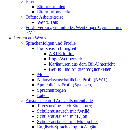
Eltern
Eltern Gremien
Eltern Infomaterial
Offene Arbeitskreise
Wentz-Talk
Förderverein „Freunde des Wentzinger-Gymnasiums
e.V.“
Lernen am Wentz
Sprachenfolgen und Profile
Französisch bilingual
ARTE-Junior
Logo-Wettbewerb
Karikaturen aus dem Bili-Unterricht
Berufs- und Studienmöglichkeiten
Musik
Naturwissenschaftliches Profil (NWT)
Sprachliches Profil (Spanisch)
Sprachenfolgen
Latein
Austausche und Auslandsaufenthalte
Tagesausflug nach Strasbourg
Schüleraustausch mit Avrillé
Schüleraustausch mit Dijon
Schüleraustausch mit Montpellier
Englisch-Sprachcamp im Allgäu