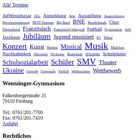
Alle Termine
AdWentzbazar
Anmeldung
Ausstellung
AGs
Arte
Auszeichnung
BNE
Chor
Berufsorientierung
BEST-Seminar
Big Band
Bundesfinale
Französisch
Fußball
Elternabend
Französisch bilingual
Gymnasium
Info
Jubiläum
Jugend musiziert
Jazzhaus
K1
Klima
Musik
Konzert
Musical
Kunst
Medien
Mädchen
Nachhaltigkeit
Schulplaner
Oberstufe
Orchester
Realschule
SChulfilm
SMV
Schüler
Schulsozialarbeit
Theater
Ukraine
Wettbewerb
Umwelt
Unterstufe
Vielfalt
Weihnachten
Wentzinger-Gymnasium
Falkenbergerstraße 21
79110 Freiburg
Tel.: 0761/201-7700
Fax: 0761/201-7419
Anfahrt
Rechtliches