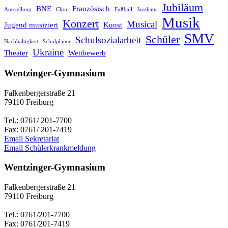
Jubiläum
BNE
Französisch
Ausstellung
Chor
Fußball
Jazzhaus
Musik
Konzert
Musical
Jugend musiziert
Kunst
SMV
Schüler
Schulsozialarbeit
Nachhaltigkeit
Schulplaner
Ukraine
Theater
Wettbewerb
Wentzinger-Gymnasium
Falkenbergerstraße 21
79110 Freiburg
Tel.: 0761/ 201-7700
Fax: 0761/ 201-7419
Email Sekretariat
Email Schülerkrankmeldung
Wentzinger-Gymnasium
Falkenbergerstraße 21
79110 Freiburg
Tel.: 0761/201-7700
Fax: 0761/201-7419