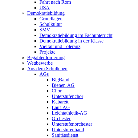
Fahrt nach Rom
USA
Demokratiebildung
Grundlagen
Schulkultur
SMV
Demokratiebildung im Fachunterricht
Demokratiebildung in der Klasse
Vielfalt und Toleranz
Projekte
Begabtenförderung
Wettbewerbe
Aus dem Schulleben
AGs
BigBand
Bienen-AG
Chor
Unterstufenchor
Kabarett
Lauf-AG
Leichtathletik-AG
Orchester
Unterstufenorchester
Unterstufenband
Sanitätsdienst