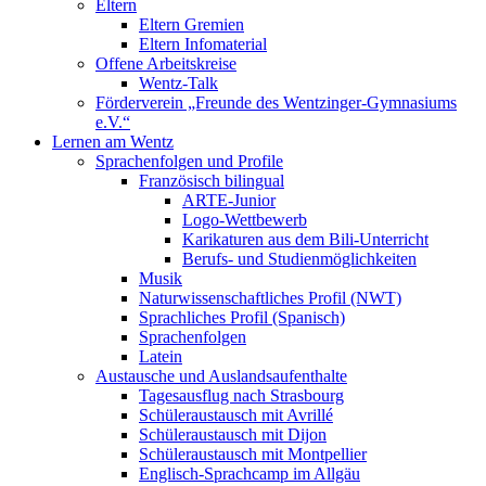
Eltern
Eltern Gremien
Eltern Infomaterial
Offene Arbeitskreise
Wentz-Talk
Förderverein „Freunde des Wentzinger-Gymnasiums
e.V.“
Lernen am Wentz
Sprachenfolgen und Profile
Französisch bilingual
ARTE-Junior
Logo-Wettbewerb
Karikaturen aus dem Bili-Unterricht
Berufs- und Studienmöglichkeiten
Musik
Naturwissenschaftliches Profil (NWT)
Sprachliches Profil (Spanisch)
Sprachenfolgen
Latein
Austausche und Auslandsaufenthalte
Tagesausflug nach Strasbourg
Schüleraustausch mit Avrillé
Schüleraustausch mit Dijon
Schüleraustausch mit Montpellier
Englisch-Sprachcamp im Allgäu