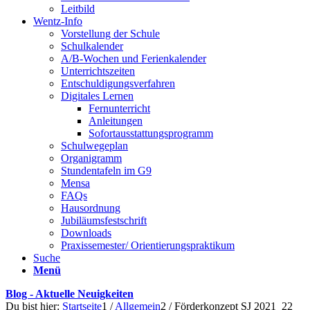
Leitbild
Wentz-Info
Vorstellung der Schule
Schulkalender
A/B-Wochen und Ferienkalender
Unterrichtszeiten
Entschuldigungsverfahren
Digitales Lernen
Fernunterricht
Anleitungen
Sofortausstattungsprogramm
Schulwegeplan
Organigramm
Stundentafeln im G9
Mensa
FAQs
Hausordnung
Jubiläumsfestschrift
Downloads
Praxissemester/ Orientierungspraktikum
Suche
Menü
Blog - Aktuelle Neuigkeiten
Du bist hier:
Startseite
1
/
Allgemein
2
/
Förderkonzept SJ 2021_22