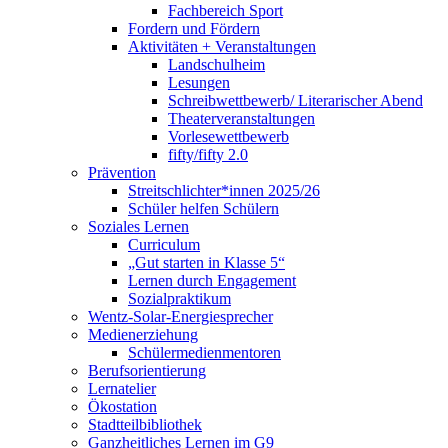
Fachbereich Sport
Fordern und Fördern
Aktivitäten + Veranstaltungen
Landschulheim
Lesungen
Schreibwettbewerb/ Literarischer Abend
Theaterveranstaltungen
Vorlesewettbewerb
fifty/fifty 2.0
Prävention
Streitschlichter*innen 2025/26
Schüler helfen Schülern
Soziales Lernen
Curriculum
„Gut starten in Klasse 5“
Lernen durch Engagement
Sozialpraktikum
Wentz-Solar-Energiesprecher
Medienerziehung
Schülermedienmentoren
Berufsorientierung
Lernatelier
Ökostation
Stadtteilbibliothek
Ganzheitliches Lernen im G9