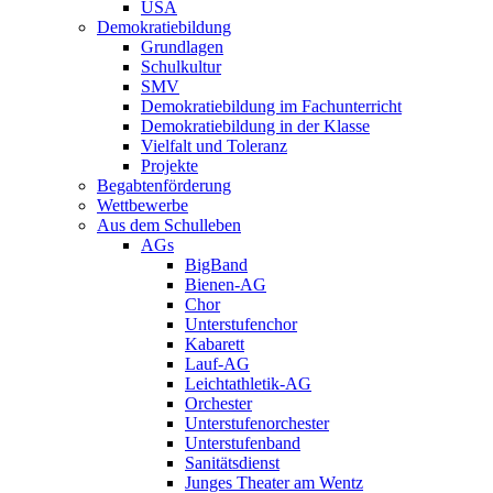
USA
Demokratiebildung
Grundlagen
Schulkultur
SMV
Demokratiebildung im Fachunterricht
Demokratiebildung in der Klasse
Vielfalt und Toleranz
Projekte
Begabtenförderung
Wettbewerbe
Aus dem Schulleben
AGs
BigBand
Bienen-AG
Chor
Unterstufenchor
Kabarett
Lauf-AG
Leichtathletik-AG
Orchester
Unterstufenorchester
Unterstufenband
Sanitätsdienst
Junges Theater am Wentz