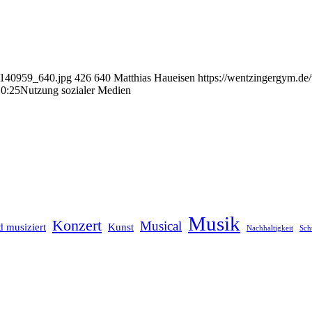
-4140959_640.jpg
426
640
Matthias Haueisen
https://wentzingergym.d
20:25
Nutzung sozialer Medien
Musik
Konzert
Musical
 musiziert
Kunst
Nachhaltigkeit
Sch