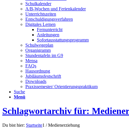
Schulkalender
A/B-Wochen und Ferienkalender
Unterrichtszeiten
Entschuldigungsverfahren
Digitales Lernen
Fernunterricht
Anleitungen
Sofortausstattungsprogramm
Schulwegeplan
Organigramm
Stundentafeln im G9
Mensa
FAQs
Hausordnung
Jubiläumsfestschrift
Downloads
Praxissemester/ Orientierungspraktikum
Suche
Menü
Schlagwortarchiv für: Mediene
Du bist hier:
Startseite
1
/
Medienerziehung