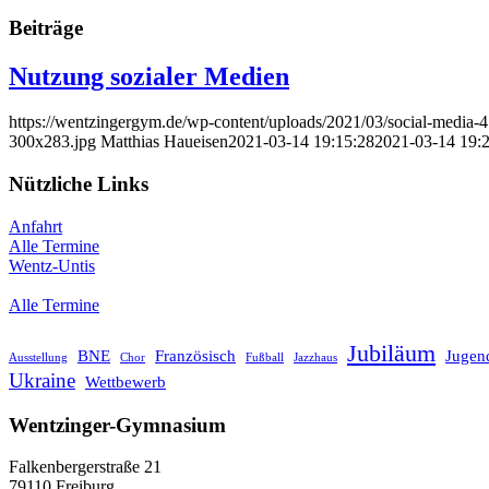
Beiträge
Nutzung sozialer Medien
https://wentzingergym.de/wp-content/uploads/2021/03/social-media
300x283.jpg
Matthias Haueisen
2021-03-14 19:15:28
2021-03-14 19:
Nützliche Links
Anfahrt
Alle Termine
Wentz-Untis
Alle Termine
Jubiläum
BNE
Französisch
Jugend
Ausstellung
Chor
Fußball
Jazzhaus
Ukraine
Wettbewerb
Wentzinger-Gymnasium
Falkenbergerstraße 21
79110 Freiburg