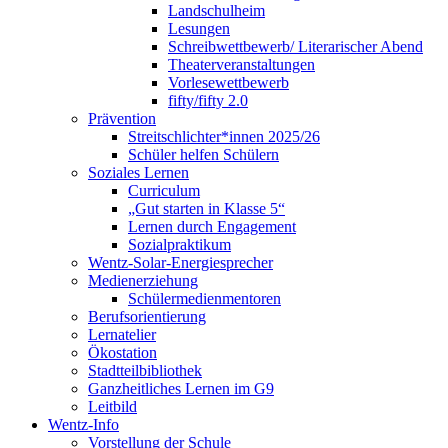
Landschulheim
Lesungen
Schreibwettbewerb/ Literarischer Abend
Theaterveranstaltungen
Vorlesewettbewerb
fifty/fifty 2.0
Prävention
Streitschlichter*innen 2025/26
Schüler helfen Schülern
Soziales Lernen
Curriculum
„Gut starten in Klasse 5“
Lernen durch Engagement
Sozialpraktikum
Wentz-Solar-Energiesprecher
Medienerziehung
Schülermedienmentoren
Berufsorientierung
Lernatelier
Ökostation
Stadtteilbibliothek
Ganzheitliches Lernen im G9
Leitbild
Wentz-Info
Vorstellung der Schule