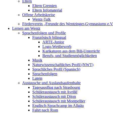
Eltern
Eltern Gremien
Eltern Infomaterial
Offene Arbeitskreise
Wentz-Talk
Förderverein „Freunde des Wentzinger-Gymnasiums e.V
Lernen am Wentz
Sprachenfolgen und Profile
Französisch bilingual
ARTE-Junior
Logo-Wettbewerb
Karikaturen aus dem Bili-Unterricht
Berufs- und Studienmöglichkeiten
Musik
Naturwissenschaftliches Profil (NWT)
Sprachliches Profil (Spanisch)
Sprachenfolgen
Latein
Austausche und Auslandsaufenthalte
Tagesausflug nach Strasbourg
Schüleraustausch mit Avrillé
Schüleraustausch mit Dijon
Schüleraustausch mit Montpellier
Englisch-Sprachcamp im Allgäu
Fahrt nach Rom