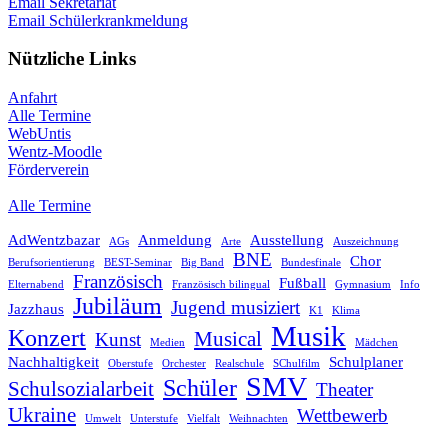
Email Sekretariat
Email Schülerkrankmeldung
Nützliche Links
Anfahrt
Alle Termine
WebUntis
Wentz-Moodle
Förderverein
Alle Termine
AdWentzbazar
Anmeldung
Ausstellung
AGs
Arte
Auszeichnung
BNE
Chor
Berufsorientierung
BEST-Seminar
Big Band
Bundesfinale
Französisch
Fußball
Elternabend
Französisch bilingual
Gymnasium
Info
Jubiläum
Jugend musiziert
Jazzhaus
K1
Klima
Musik
Konzert
Musical
Kunst
Medien
Mädchen
Nachhaltigkeit
Schulplaner
Oberstufe
Orchester
Realschule
SChulfilm
SMV
Schüler
Schulsozialarbeit
Theater
Ukraine
Wettbewerb
Umwelt
Unterstufe
Vielfalt
Weihnachten