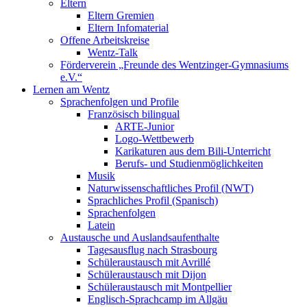
Eltern
Eltern Gremien
Eltern Infomaterial
Offene Arbeitskreise
Wentz-Talk
Förderverein „Freunde des Wentzinger-Gymnasiums
e.V.“
Lernen am Wentz
Sprachenfolgen und Profile
Französisch bilingual
ARTE-Junior
Logo-Wettbewerb
Karikaturen aus dem Bili-Unterricht
Berufs- und Studienmöglichkeiten
Musik
Naturwissenschaftliches Profil (NWT)
Sprachliches Profil (Spanisch)
Sprachenfolgen
Latein
Austausche und Auslandsaufenthalte
Tagesausflug nach Strasbourg
Schüleraustausch mit Avrillé
Schüleraustausch mit Dijon
Schüleraustausch mit Montpellier
Englisch-Sprachcamp im Allgäu