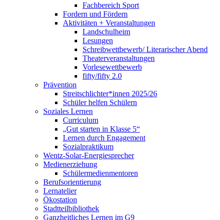
Fachbereich Sport
Fordern und Fördern
Aktivitäten + Veranstaltungen
Landschulheim
Lesungen
Schreibwettbewerb/ Literarischer Abend
Theaterveranstaltungen
Vorlesewettbewerb
fifty/fifty 2.0
Prävention
Streitschlichter*innen 2025/26
Schüler helfen Schülern
Soziales Lernen
Curriculum
„Gut starten in Klasse 5“
Lernen durch Engagement
Sozialpraktikum
Wentz-Solar-Energiesprecher
Medienerziehung
Schülermedienmentoren
Berufsorientierung
Lernatelier
Ökostation
Stadtteilbibliothek
Ganzheitliches Lernen im G9