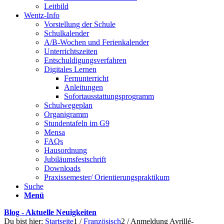
Leitbild
Wentz-Info
Vorstellung der Schule
Schulkalender
A/B-Wochen und Ferienkalender
Unterrichtszeiten
Entschuldigungsverfahren
Digitales Lernen
Fernunterricht
Anleitungen
Sofortausstattungsprogramm
Schulwegeplan
Organigramm
Stundentafeln im G9
Mensa
FAQs
Hausordnung
Jubiläumsfestschrift
Downloads
Praxissemester/ Orientierungspraktikum
Suche
Menü
Blog - Aktuelle Neuigkeiten
Du bist hier:
Startseite
1
/
Französisch
2
/
Anmeldung Avrillé-