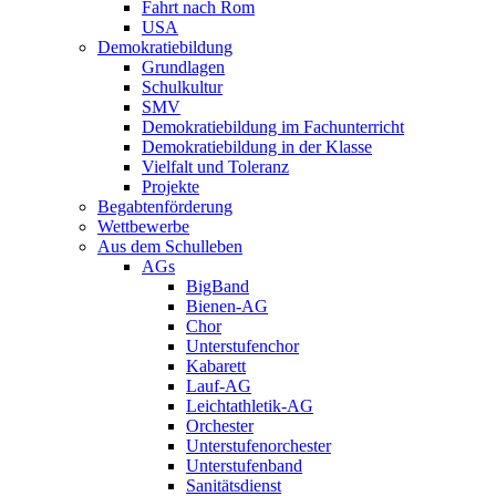
Fahrt nach Rom
USA
Demokratiebildung
Grundlagen
Schulkultur
SMV
Demokratiebildung im Fachunterricht
Demokratiebildung in der Klasse
Vielfalt und Toleranz
Projekte
Begabtenförderung
Wettbewerbe
Aus dem Schulleben
AGs
BigBand
Bienen-AG
Chor
Unterstufenchor
Kabarett
Lauf-AG
Leichtathletik-AG
Orchester
Unterstufenorchester
Unterstufenband
Sanitätsdienst