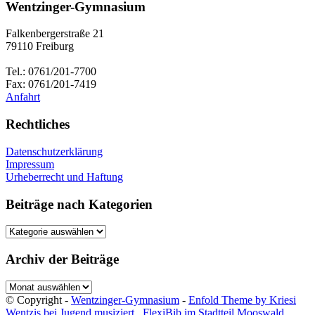
Wentzinger-Gymnasium
Falkenbergerstraße 21
79110 Freiburg
Tel.: 0761/201-7700
Fax: 0761/201-7419
Anfahrt
Rechtliches
Datenschutzerklärung
Impressum
Urheberrecht und Haftung
Beiträge nach Kategorien
Beiträge
nach
Kategorien
Archiv der Beiträge
Archiv
der
© Copyright -
Wentzinger-Gymnasium
-
Enfold Theme by Kriesi
Beiträge
Wentzis bei Jugend musiziert
FlexiBib im Stadtteil Mooswald