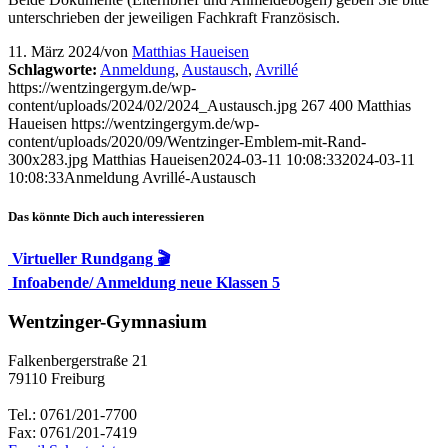
unterschrieben der jeweiligen Fachkraft Französisch.
11. März 2024
/
von
Matthias Haueisen
Schlagworte:
Anmeldung
,
Austausch
,
Avrillé
https://wentzingergym.de/wp-
content/uploads/2024/02/2024_Austausch.jpg
267
400
Matthias
Haueisen
https://wentzingergym.de/wp-
content/uploads/2020/09/Wentzinger-Emblem-mit-Rand-
300x283.jpg
Matthias Haueisen
2024-03-11 10:08:33
2024-03-11
10:08:33
Anmeldung Avrillé-Austausch
Das könnte Dich auch interessieren
Virtueller Rundgang 🎬
Infoabende/ Anmeldung neue Klassen 5
Wentzinger-Gymnasium
Falkenbergerstraße 21
79110 Freiburg
Tel.: 0761/201-7700
Fax: 0761/201-7419