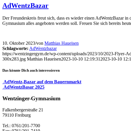
AdWentzBazar
Der Freundeskreis freut sich, dass es wieder einen AdWentzBazar in 
Gymnasium alles angeboten werden soll. Freuen Sie sich bereits heute 
10. Oktober 2023
/
von
Matthias Haueisen
Schlagworte:
AdWentzbazar
https://wentzingergym.de/wp-content/uploads/2023/10/2023-Flyer-A
300x283.jpg
Matthias Haueisen
2023-10-10 12:19:31
2023-10-10 12:
Das könnte Dich auch interessieren
AdWentz-Bazar auf dem Bauernmarkt
AdWentzBasar 2025
Wentzinger-Gymnasium
Falkenbergerstraße 21
79110 Freiburg
Tel.: 0761/201-7700
Fax: 0761/201-7419