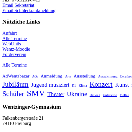
Email Sekretariat
Email Schülerkrankmeldung
Nützliche Links
Anfahrt
Alle Termine
WebUntis
Wentz-Moodle
Förderverein
Alle Termine
AdWentzbazar
Anmeldung
Ausstellung
AGs
Arte
Auszeichnung
Berufsor
Jubiläum
Konzert
Jugend musiziert
Kunst
K1
Klima
SMV
Schüler
Ukraine
Theater
Umwelt
Unterstufe
Vielfalt
Wentzinger-Gymnasium
Falkenbergerstraße 21
79110 Freiburg