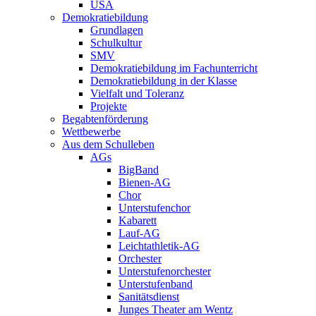
USA
Demokratiebildung
Grundlagen
Schulkultur
SMV
Demokratiebildung im Fachunterricht
Demokratiebildung in der Klasse
Vielfalt und Toleranz
Projekte
Begabtenförderung
Wettbewerbe
Aus dem Schulleben
AGs
BigBand
Bienen-AG
Chor
Unterstufenchor
Kabarett
Lauf-AG
Leichtathletik-AG
Orchester
Unterstufenorchester
Unterstufenband
Sanitätsdienst
Junges Theater am Wentz