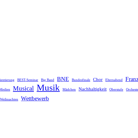
BNE
Franz
Chor
ientierung
BEST-Seminar
Big Band
Bundesfinale
Elternabend
Musik
Musical
Nachhaltigkeit
Medien
Mädchen
Oberstufe
Orchest
Wettbewerb
Weihnachten