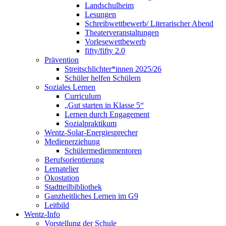
Landschulheim
Lesungen
Schreibwettbewerb/ Literarischer Abend
Theaterveranstaltungen
Vorlesewettbewerb
fifty/fifty 2.0
Prävention
Streitschlichter*innen 2025/26
Schüler helfen Schülern
Soziales Lernen
Curriculum
„Gut starten in Klasse 5“
Lernen durch Engagement
Sozialpraktikum
Wentz-Solar-Energiesprecher
Medienerziehung
Schülermedienmentoren
Berufsorientierung
Lernatelier
Ökostation
Stadtteilbibliothek
Ganzheitliches Lernen im G9
Leitbild
Wentz-Info
Vorstellung der Schule