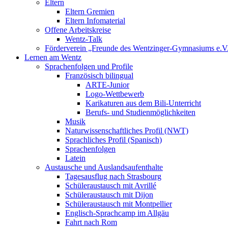
Eltern
Eltern Gremien
Eltern Infomaterial
Offene Arbeitskreise
Wentz-Talk
Förderverein „Freunde des Wentzinger-Gymnasiums e.V
Lernen am Wentz
Sprachenfolgen und Profile
Französisch bilingual
ARTE-Junior
Logo-Wettbewerb
Karikaturen aus dem Bili-Unterricht
Berufs- und Studienmöglichkeiten
Musik
Naturwissenschaftliches Profil (NWT)
Sprachliches Profil (Spanisch)
Sprachenfolgen
Latein
Austausche und Auslandsaufenthalte
Tagesausflug nach Strasbourg
Schüleraustausch mit Avrillé
Schüleraustausch mit Dijon
Schüleraustausch mit Montpellier
Englisch-Sprachcamp im Allgäu
Fahrt nach Rom