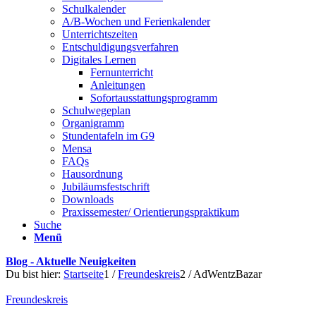
Schulkalender
A/B-Wochen und Ferienkalender
Unterrichtszeiten
Entschuldigungsverfahren
Digitales Lernen
Fernunterricht
Anleitungen
Sofortausstattungsprogramm
Schulwegeplan
Organigramm
Stundentafeln im G9
Mensa
FAQs
Hausordnung
Jubiläumsfestschrift
Downloads
Praxissemester/ Orientierungspraktikum
Suche
Menü
Blog - Aktuelle Neuigkeiten
Du bist hier:
Startseite
1
/
Freundeskreis
2
/
AdWentzBazar
Freundeskreis