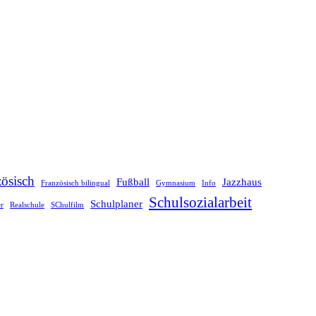
ösisch
Fußball
Jazzhaus
Französisch bilingual
Gymnasium
Info
Schulsozialarbeit
Schulplaner
er
Realschule
SChulfilm