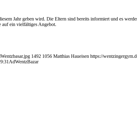
diesem Jahr geben wird. Die Eltern sind bereits informiert und es wer
auf ein vielfältiges Angebot.
dWentzbasar.jpg
1492
1056
Matthias Haueisen
https://wentzingergym.
19:31
AdWentzBazar